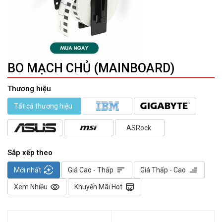
BO MẠCH CHỦ (MAINBOARD)
Thương hiệu
Tất cả thương hiệu
ASRock
Sắp xếp theo
auto_mode
sort
sort
Mới nhất
Giá Cao - Thấp
Giá Thấp - Cao
visibility
redeem
Xem Nhiều
Khuyến Mãi Hot