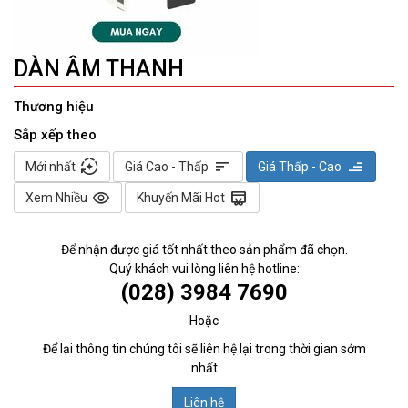
DÀN ÂM THANH
Thương hiệu
Sắp xếp theo
auto_mode
sort
sort
Mới nhất
Giá Cao - Thấp
Giá Thấp - Cao
visibility
redeem
Xem Nhiều
Khuyến Mãi Hot
Để nhận được giá tốt nhất theo sản phẩm đã chọn.
Quý khách vui lòng liên hệ hotline:
(028) 3984 7690
Hoặc
Để lại thông tin chúng tôi sẽ liên hệ lại trong thời gian sớm
nhất
Liên hệ