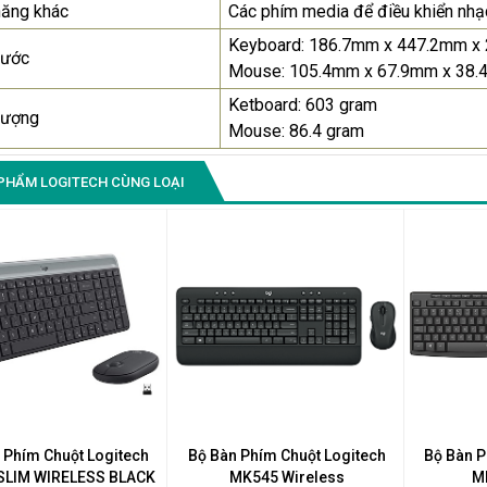
năng khác
Các phím media để điều khiển nhạ
Keyboard: 186.7mm x 447.2mm x
Màn Hình Quảng Cáo
hước
SAMSUNG QB55R 55 I...
Mouse: 105.4mm x 67.9mm x 38
Liên hệ
0283 9847 690
Ketboard: 603 gram
lượng
để nhận báo giá tốt
Mouse: 86.4 gram
nhất
PHẨM LOGITECH CÙNG LOẠI
 Phím Chuột Logitech
Bộ Bàn Phím Chuột Logitech
Bộ Bàn P
SLIM WIRELESS BLACK
MK545 Wireless
M