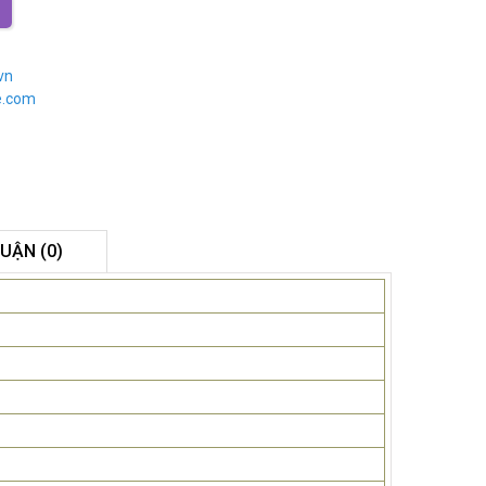
vn
e.com
LUẬN (0)