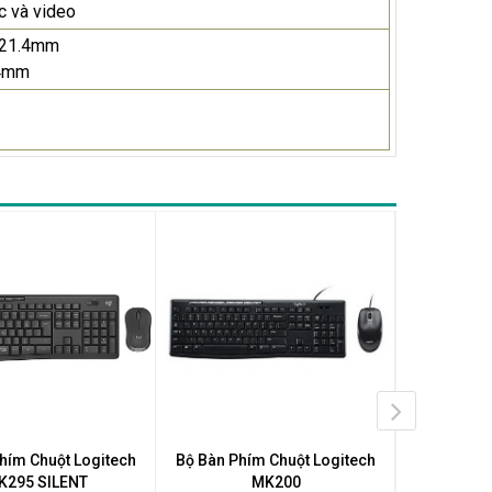
c và video
 21.4mm
.4mm
GIẢM GIÁ
hím Chuột Logitech
Bộ Bàn Phím Chuột Logitech
Bộ Bàn Ph
K295 SILENT
MK200