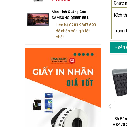
Chức 
Màn Hình Quảng Cáo
Kích t
SAMSUNG QB55R 55 I...
Liên hệ
0283 9847 690
Trọng 
để nhận báo giá tốt
nhất
SẢN 
àn Phím Chuột Logitech
Bộ Bàn Phím Chuột Logitech
Bộ Bàn
MK120
MK220
MK470 