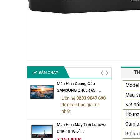
TH
BÁN CHẠY
Màn Hình Quảng Cáo
Model
SAMSUNG QH65R 65 I...
Màu s
Liên hệ
0283 9847 690
Kết nố
để nhận báo giá tốt
nhất
Hỗ trợ
Cảm bi
Màn Hình Máy Tính Lenovo
D19-10 18.5"...
Số lượ
2.150.000₫