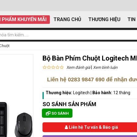
 PHẨM KHUYẾN MÃI
TRANG CHỦ
THƯƠNG HIỆU
TIN
Chuột
Bộ Bàn Phím Chuột Logitech M
|
Xem đánh giá
Xem bình luận
Liên hệ
0283 9847 690
để nhận đượ
Thương hiệu:
Logitech
|
Bảo hành:
12 tháng
SO SÁNH SẢN PHẨM
SO SÁNH
Liên hệ Tư vấn & Báo giá