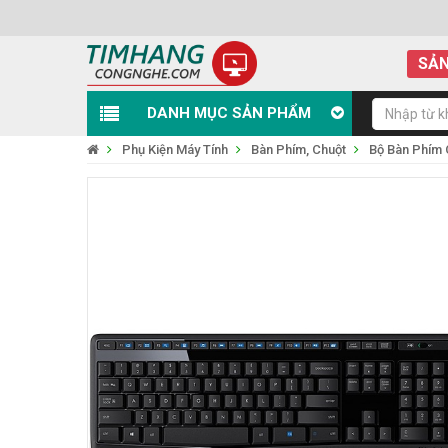
SẢN
DANH MỤC SẢN PHẨM
Phụ Kiện Máy Tính
Bàn Phím, Chuột
Bộ Bàn Phím 