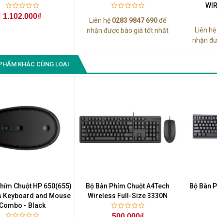
WI
1.102.000₫
Liên hệ
0283 9847 690
để
Liên h
nhận được báo giá tốt nhất
nhận đư
PHẨM KHÁC CÙNG LOẠI
hím Chuột HP 650(655)
Bộ Bàn Phím Chuột A4Tech
Bộ Bàn 
s Keyboard and Mouse
Wireless Full-Size 3330N
Combo - Black
500.000₫