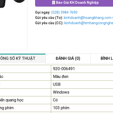
Báo Giá KH Doanh Nghiệp
Gọi ngay:
(028) 3984 7690
Gửi yêu cầu (To):
kinhdoanh@hoangkhang.com.
Gửi yêu cầu (CC):
kinhdoanh@timhangcongngh
ÔNG SỐ KỸ THUẬT
ĐÁNH GIÁ (0)
BÌNH 
Màn Hình Quảng Cáo
920-006491
SAMSUNG QH65R 65 I...
ắc
Màu đen
Liên hệ
0283 9847 690
i
USB
để nhận báo giá tốt
nhất
Windows
ến quang học
Có
Màn Hình Máy Tính Lenovo
D19-10 18.5"...
ng phím
103 phím
2.150.000₫