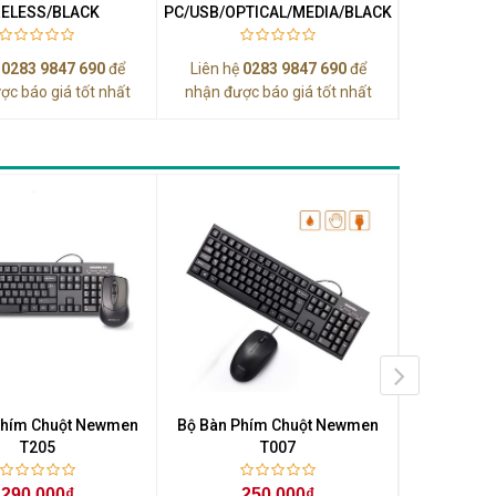
RELESS/BLACK
PC/USB/OPTICAL/MEDIA/BLACK
Liên hệ 
ệ
0283 9847 690
để
Liên hệ
0283 9847 690
để
ợc báo giá tốt nhất
nhận được báo giá tốt nhất
Phím Chuột Newmen
Bộ Bàn Phím Chuột Newmen
Bộ Bàn Ph
T205
T007
Wireless 
290.000₫
250.000₫