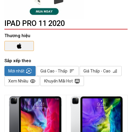
IPAD PRO 11 2020
Thương hiệu
Sắp xếp theo
auto_mode
sort
sort
Mới nhất
Giá Cao - Thấp
Giá Thấp - Cao
visibility
redeem
Xem Nhiều
Khuyến Mãi Hot