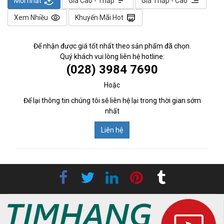
auto_mode
sort
sort
Mới nhất
Giá Cao - Thấp
Giá Thấp - Cao
visibility
redeem
Xem Nhiều
Khuyến Mãi Hot
Để nhận được giá tốt nhất theo sản phẩm đã chọn.
Quý khách vui lòng liên hệ hotline:
(028) 3984 7690
Hoặc
Để lại thông tin chúng tôi sẽ liên hệ lại trong thời gian sớm
nhất
Liên hệ