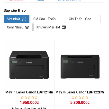
Sắp xếp theo
auto_mode
sort
sort
Mới nhất
Giá Cao - Thấp
Giá Thấp - Cao
visibility
redeem
Xem Nhiều
Khuyến Mãi Hot
Máy In Laser Canon LBP121dn
Máy In Laser Canon LBP122DW
4.950.000₫
5.300.000₫
In laser trắng đen - A4 29