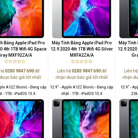
nhất
Màn Hình Quảng Cáo
SAMSUNG QH65R 65 I...
Liên hệ
0283 9847 690
để nhận báo giá tốt
h Bảng Apple iPad Pro
Máy Tính Bảng Apple iPad Pro
Máy Tính 
nhất
0 4th 1TB Wifi 4G Space
12.9 2020 4th 1TB Wifi 4G Silver
12.9 2020
Gray MXF92ZA/A
MXFA2ZA/A
Gr
 hệ
0283 9847 690
để
Liên hệ
0283 9847 690
để
Liên h
được báo giá tốt nhất
nhận được báo giá tốt nhất
nhận đư
pple A12Z Bionic - Đang cập
12.9" - Apple A12Z Bionic - Đang cập
12.9" - Ap
t - 1TB - iPadOS 13.4
nhật - 1TB - iPadOS 13.4
256