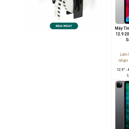
Máy Tín
12.9 2
S
Liên
nhận 
12.9" -
1