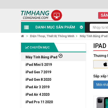
SẢN
DANH MỤC SẢN PHẨM
Điện Thoại, Thiết Bị Thông Minh
Máy Tính Bảng iPad
IPAD
CHUYÊN MỤC
outbound
Thương 
Máy Tính Bảng iPad
iPad Mini 5 2019
iPad Gen 7 2019
Sắp xếp 
iPad Gen 8 2020
Mới nh
iPad Air 3 2019
iPad Air 4 2020
iPad Pro 11 2020