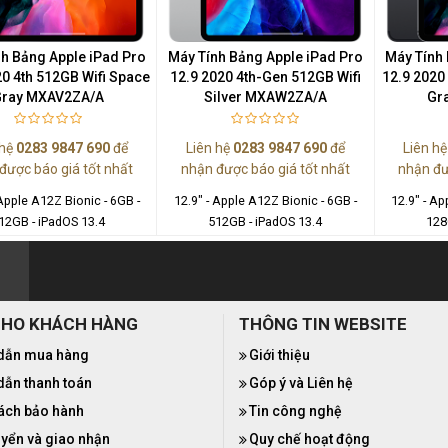
h Bảng Apple iPad Pro
Máy Tính Bảng Apple iPad Pro
Máy Tính 
20 4th 512GB Wifi Space
12.9 2020 4th-Gen 512GB Wifi
12.9 2020
Gray MXAV2ZA/A
Silver MXAW2ZA/A
Gr
 hệ
0283 9847 690
để
Liên hệ
0283 9847 690
để
Liên h
được báo giá tốt nhất
nhận được báo giá tốt nhất
nhận đư
 Apple A12Z Bionic - 6GB -
12.9" - Apple A12Z Bionic - 6GB -
12.9" - Ap
12GB - iPadOS 13.4
512GB - iPadOS 13.4
128
CHO KHÁCH HÀNG
THÔNG TIN WEBSITE
dẫn mua hàng
Giới thiệu
ẫn thanh toán
Góp ý và Liên hệ
ách bảo hành
Tin công nghệ
yển và giao nhận
Quy chế hoạt động