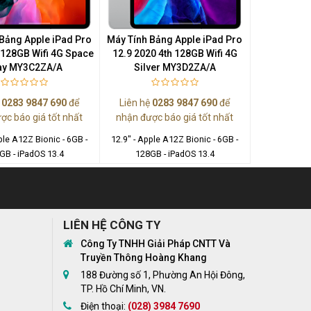
Bảng Apple iPad Pro
Máy Tính Bảng Apple iPad Pro
 128GB Wifi 4G Space
12.9 2020 4th 128GB Wifi 4G
ay MY3C2ZA/A
Silver MY3D2ZA/A
ệ
0283 9847 690
để
Liên hệ
0283 9847 690
để
ợc báo giá tốt nhất
nhận được báo giá tốt nhất
ple A12Z Bionic - 6GB -
12.9" - Apple A12Z Bionic - 6GB -
GB - iPadOS 13.4
128GB - iPadOS 13.4
LIÊN HỆ CÔNG TY
Công Ty TNHH Giải Pháp CNTT Và
Truyền Thông Hoàng Khang
188 Đường số 1, Phường An Hội Đông,
TP. Hồ Chí Minh, VN.
Điện thoại:
(028) 3984 7690