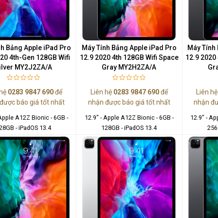
h Bảng Apple iPad Pro
Máy Tính Bảng Apple iPad Pro
Máy Tính 
020 4th-Gen 128GB Wifi
12.9 2020 4th 128GB Wifi Space
12.9 2020
ilver MY2J2ZA/A
Gray MY2H2ZA/A
Gr
 hệ
0283 9847 690
để
Liên hệ
0283 9847 690
để
Liên h
được báo giá tốt nhất
nhận được báo giá tốt nhất
nhận đư
 Apple A12Z Bionic - 6GB -
12.9" - Apple A12Z Bionic - 6GB -
12.9" - Ap
28GB - iPadOS 13.4
128GB - iPadOS 13.4
256