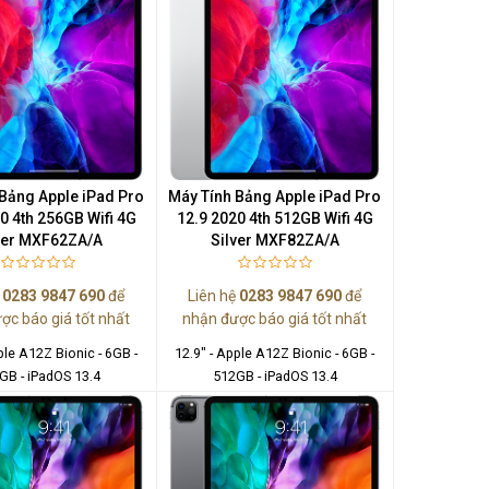
Bảng Apple iPad Pro
Máy Tính Bảng Apple iPad Pro
0 4th 256GB Wifi 4G
12.9 2020 4th 512GB Wifi 4G
ver MXF62ZA/A
Silver MXF82ZA/A
ệ
0283 9847 690
để
Liên hệ
0283 9847 690
để
ợc báo giá tốt nhất
nhận được báo giá tốt nhất
ple A12Z Bionic - 6GB -
12.9" - Apple A12Z Bionic - 6GB -
GB - iPadOS 13.4
512GB - iPadOS 13.4