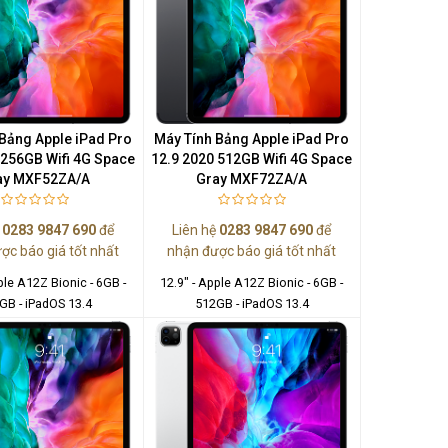
Bảng Apple iPad Pro
Máy Tính Bảng Apple iPad Pro
 256GB Wifi 4G Space
12.9 2020 512GB Wifi 4G Space
ay MXF52ZA/A
Gray MXF72ZA/A
ệ
0283 9847 690
để
Liên hệ
0283 9847 690
để
ợc báo giá tốt nhất
nhận được báo giá tốt nhất
ple A12Z Bionic - 6GB -
12.9" - Apple A12Z Bionic - 6GB -
GB - iPadOS 13.4
512GB - iPadOS 13.4