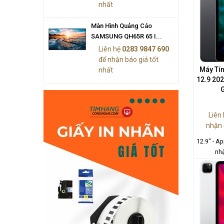
nhất
Màn Hình Quảng Cáo
SAMSUNG QH65R 65 I...
Liên hệ
0283 9847 690
để nhận báo giá tốt
Máy Tín
nhất
12.9 202
Liên
nhận 
12.9" - A
nhậ