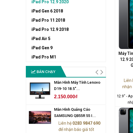
iPad Pro 12.9 2020
iPad Gen 6 2018
iPad Pro 11 2018
iPad Pro 12.9 2018
iPad Air 5
iPad Gen 9
Máy Tín
iPad Pro M1
12.9 2
G
BÁN CHẠY
Liên
Màn Hình Máy Tính Lenovo
nhận 
D19-10 18.5"...
12.9" - A
2.150.000₫
nhậ
Màn Hình Quảng Cáo
SAMSUNG QB55R 55 I...
Liên hệ
0283 9847 690
để nhận báo giá tốt