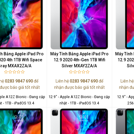
h Bảng Apple iPad Pro
Máy Tính Bảng Apple iPad Pro
Máy Tính 
020 4th 1TB Wifi Space
12.9 2020 4th-Gen 1TB Wifi
12.9 202
ray MXAX2ZA/A
Silver MXAY2ZA/A
Sil
 hệ
0283 9847 690
để
Liên hệ
0283 9847 690
để
Liên h
Màn Hình Máy Tính Lenovo
được báo giá tốt nhất
nhận được báo giá tốt nhất
nhận đư
D19-10 18.5"...
pple A12Z Bionic - Đang cập
12.9" - Apple A12Z Bionic - Đang cập
12.9" - Ap
2.150.000₫
t - 1TB - iPadOS 13.4
nhật - 1TB - iPadOS 13.4
256
Màn Hình Quảng Cáo
SAMSUNG QB55R 55 I...
Liên hệ
0283 9847 690
để nhận báo giá tốt