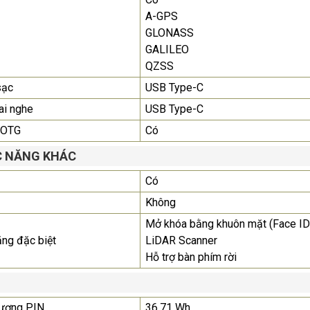
A-GPS
GLONASS
GALILEO
QZSS
sạc
USB Type-C
ai nghe
USB Type-C
 OTG
Có
 NĂNG KHÁC
Có
Không
Mở khóa bằng khuôn mặt (Face ID
ăng đặc biệt
LiDAR Scanner
Hỗ trợ bàn phím rời
lượng PIN
36.71 Wh