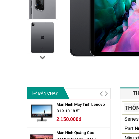
TH
BÁN CHẠY
Màn Hình Máy Tính Lenovo
THÔN
D19-10 18.5"...
Series
2.150.000₫
Part 
Màn Hình Quảng Cáo
Màu s