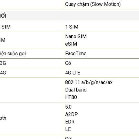
Quay chậm (Slow Motion)
NỐI
e SIM
1 SIM
Nano SIM
SIM
eSIM
iện cuộc gọi
FaceTime
 3G
Có
 4G
4G LTE
802.11 a/b/g/n/ac/ax
Dual band
HT80
5.0
A2DP
oth
EDR
LE
Có