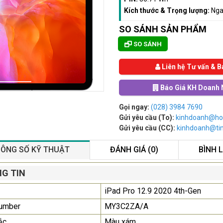
Kích thước & Trọng lượng:
Nga
SO SÁNH SẢN PHẨM
SO SÁNH
Liên hệ Tư vấn & B
Báo Giá KH Doanh 
Gọi ngay:
(028) 3984 7690
Gửi yêu cầu (To):
kinhdoanh@ho
Gửi yêu cầu (CC):
kinhdoanh@t
ÔNG SỐ KỸ THUẬT
ĐÁNH GIÁ (0)
BÌNH 
Màn Hình Máy Tính Lenovo
G TIN
D19-10 18.5"...
iPad Pro 12.9 2020 4th-Gen
2.150.000₫
Number
MY3C2ZA/A
Màn Hình Quảng Cáo
ắc
Màu xám