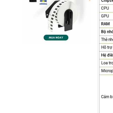
Chips
CPU
GPU
RAM
Bộ nhớ
Thẻ nh
Hỗ trợ 
Hệ đi
Loa tr
Micro
Cảm b