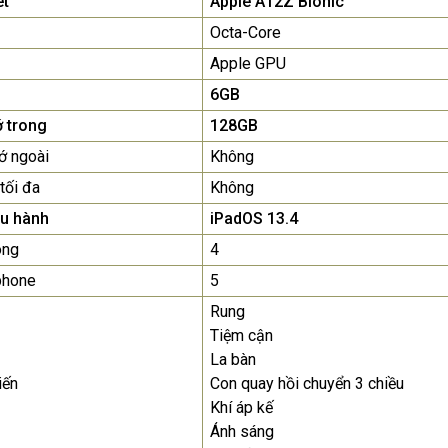
et
Apple A12Z Bionic
Octa-Core
Apple GPU
6GB
 trong
128GB
ớ ngoài
Không
tối đa
Không
ều hành
iPadOS 13.4
ong
4
phone
5
Rung
Tiệm cận
La bàn
iến
Con quay hồi chuyển 3 chiều
Khí áp kế
Ánh sáng