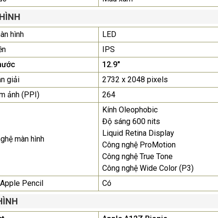
SAMSUNG QB55R 55 I...
Liên hệ
0283 9847 690
HÌNH
để nhận báo giá tốt
nhất
àn hình
LED
ền
IPS
Màn Hình Quảng Cáo
hước
12.9"
SAMSUNG QH65R 65 I...
Liên hệ
0283 9847 690
n giải
2732 x 2048 pixels
để nhận báo giá tốt
m ảnh (PPI)
264
nhất
Kính Oleophobic
Độ sáng 600 nits
Liquid Retina Display
ghệ màn hình
Công nghệ ProMotion
Công nghệ True Tone
Công nghệ Wide Color (P3)
 Apple Pencil
Có
HÌNH