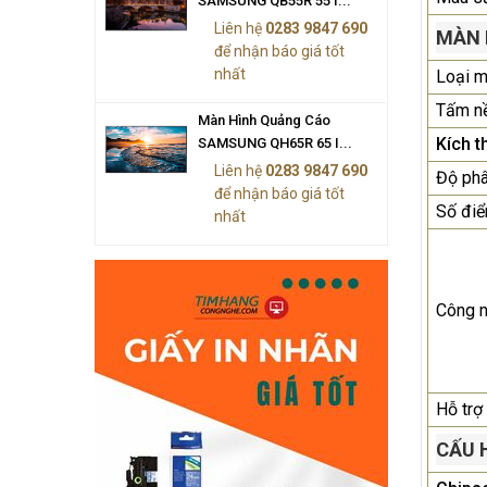
SAMSUNG QB55R 55 I...
Liên hệ
0283 9847 690
MÀN 
để nhận báo giá tốt
nhất
Loại m
Tấm n
Màn Hình Quảng Cáo
Kích t
SAMSUNG QH65R 65 I...
Liên hệ
0283 9847 690
Độ phâ
để nhận báo giá tốt
Số điể
nhất
Công n
Hỗ trợ
CẤU 