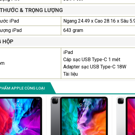
 THƯỚC & TRỌNG LƯỢNG
hước iPad
Ngang 24.49 x Cao 28.16 x Sâu 5.
lượng iPad
643 gram
 HỘP
iPad
Cáp sạc USB Type-C 1 mét
ồm
Adapter sạc USB Type-C 18W
Tài liệu
PHẨM APPLE CÙNG LOẠI