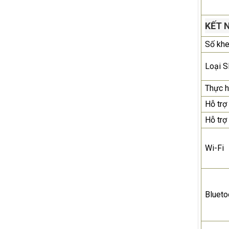
KẾT 
Số kh
Loại 
Thực h
Hỗ trợ
Hỗ trợ
Wi-Fi
Blueto