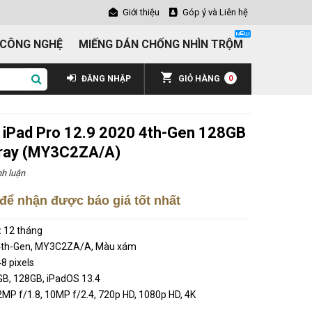
Giới thiệu
Góp ý và Liên hệ
 CÔNG NGHỆ
MIẾNG DÁN CHỐNG NHÌN TRỘM
ĐĂNG NHẬP
GIỎ HÀNG
0
 iPad Pro 12.9 2020 4th-Gen 128GB
 Gray (MY3C2ZA/A)
h luận
để nhận được báo giá tốt nhất
:
12 tháng
 4th-Gen, MY3C2ZA/A, Màu xám
48 pixels
GB, 128GB, iPadOS 13.4
MP f/1.8, 10MP f/2.4, 720p HD, 1080p HD, 4K