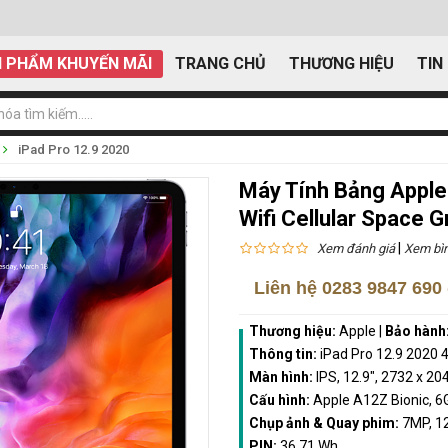
 PHẨM KHUYẾN MÃI
TRANG CHỦ
THƯƠNG HIỆU
TIN
iPad Pro 12.9 2020
Máy Tính Bảng Apple
Wifi Cellular Space
|
Xem đánh giá
Xem bìn
Liên hệ
0283 9847 690
Thương hiệu:
Apple
|
Bảo hành
Thông tin:
iPad Pro 12.9 2020
Màn hình:
IPS, 12.9", 2732 x 20
Cấu hình:
Apple A12Z Bionic, 6
Chụp ảnh & Quay phim:
7MP, 12
PIN:
36.71 Wh