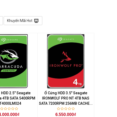
redeem
Khuyến Mãi Hot
 HDD 2.5" Seagate
Ổ Cứng HDD 3.5" Seagate
a 4TB SATA 5400RPM
IRONWOLF PRO NT 4TB NAS
T4000LM024
SATA 7200RPM 256MB CACHE...
4.000.000₫
6.550.000₫