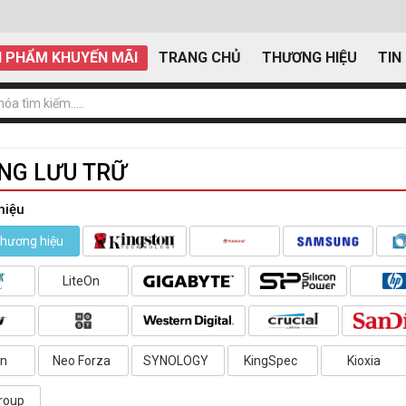
 PHẨM KHUYẾN MÃI
TRANG CHỦ
THƯƠNG HIỆU
TIN
NG LƯU TRỮ
hiệu
thương hiệu
LiteOn
on
Neo Forza
SYNOLOGY
KingSpec
Kioxia
roup