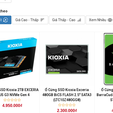
theo
auto_mode
sort
sort
visibility
ất
Giá Cao - Thấp
Giá Thấp - Cao
Xem Nhiều
SSD Kioxia 2TB EXCERIA
Ổ Cứng SSD Kioxia Exceria
Ổ Cứng
US G3 NVMe Gen 4
480GB BiCS FLASH 2.5'' SATA3
BarraCud
(LTC10Z480GG8)
S
4.950.000₫
2.300.000₫