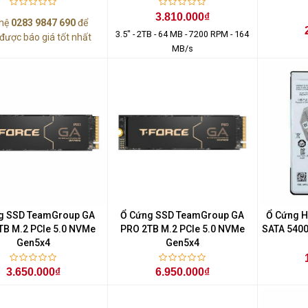
3.810.000₫
 hệ
0283 9847 690
để
3.5" - 2TB - 64 MB - 7200 RPM - 164
được báo giá tốt nhất
MB/s
g SSD TeamGroup GA
Ổ Cứng SSD TeamGroup GA
Ổ Cứng H
TB M.2 PCIe 5.0 NVMe
PRO 2TB M.2 PCIe 5.0 NVMe
SATA 540
Gen5x4
Gen5x4
3.650.000₫
6.950.000₫