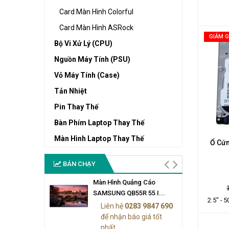
Card Màn Hình Colorful
Card Màn Hình ASRock
GIẢM G
Bộ Vi Xử Lý (CPU)
Nguồn Máy Tính (PSU)
Vỏ Máy Tính (Case)
Tản Nhiệt
Pin Thay Thế
Bàn Phím Laptop Thay Thế
Màn Hình Laptop Thay Thế
Ổ Cứn
BÁN CHẠY
Màn Hình Quảng Cáo
SAMSUNG QB55R 55 I...
2.5" - 
Liên hệ
0283 9847 690
để nhận báo giá tốt
nhất