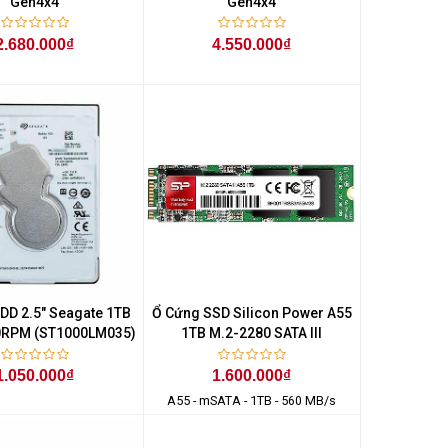
Gen4x4
Gen4x4
2.680.000₫
4.550.000₫
DD 2.5" Seagate 1TB
Ổ Cứng SSD Silicon Power A55
0RPM (ST1000LM035)
1TB M.2-2280 SATA III
1.050.000₫
1.600.000₫
A55 - mSATA - 1TB - 560 MB/s