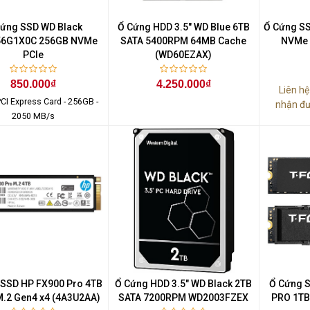
ứng SSD WD Black
Ổ Cứng HDD 3.5" WD Blue 6TB
Ổ Cứng SS
6G1X0C 256GB NVMe
SATA 5400RPM 64MB Cache
NVMe 
PCIe
(WD60EZAX)
850.000₫
4.250.000₫
Liên h
PCI Express Card - 256GB -
nhận đư
2050 MB/s
 SSD HP FX900 Pro 4TB
Ổ Cứng HDD 3.5" WD Black 2TB
Ổ Cứng 
.2 Gen4 x4 (4A3U2AA)
SATA 7200RPM WD2003FZEX
PRO 1TB