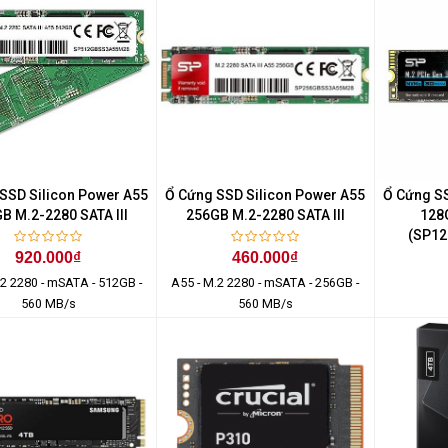
SSD Silicon Power A55
Ổ Cứng SSD Silicon Power A55
Ổ Cứng SS
B M.2-2280 SATA III
256GB M.2-2280 SATA III
128
(SP1
920.000₫
460.000₫
.2 2280 - mSATA - 512GB -
A55 - M.2 2280 - mSATA - 256GB -
560 MB/s
560 MB/s