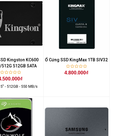
SSD Kingston KC600
Ổ Cứng SSD KingMax 1TB SIV32
/512G 512GB SATA
4.800.000₫
4.500.000₫
.5" - 512GB - 550 MB/s