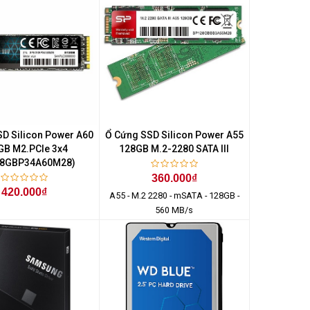
D Silicon Power A60
Ổ Cứng SSD Silicon Power A55
GB M2.PCIe 3x4
128GB M.2-2280 SATA III
28GBP34A60M28)
360.000₫
420.000₫
A55 - M.2 2280 - mSATA - 128GB -
560 MB/s