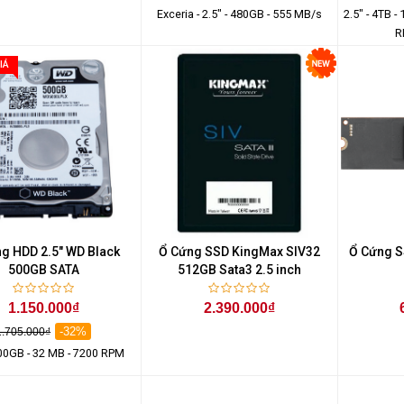
Exceria - 2.5" - 480GB - 555 MB/s
2.5" - 4TB -
R
IÁ
g HDD 2.5" WD Black
Ổ Cứng SSD KingMax SIV32
Ổ Cứng S
500GB SATA
512GB Sata3 2.5 inch
1.150.000₫
2.390.000₫
Màn Hình Quảng Cáo
-32%
1.705.000₫
SAMSUNG QB55R 55 I...
500GB - 32 MB - 7200 RPM
Liên hệ
0283 9847 690
để nhận báo giá tốt
nhất