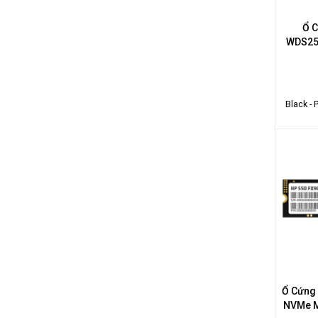
Ổ C
WDS25
Black - 
Ổ Cứng
NVMe M