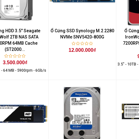
ng HDD 3.5" Seagate
Ổ Cứng SSD Synology M.2 2280
Ổ Cứng
nWolf 2TB NAS SATA
NVMe SNV5420-800G
IronWo
0RPM 64MB Cache
7200RP
(ST2000...
12.000.000₫
3.500.000₫
3.5" - 10TB 
B - 64 MB - 5900rpm - 6Gb/s