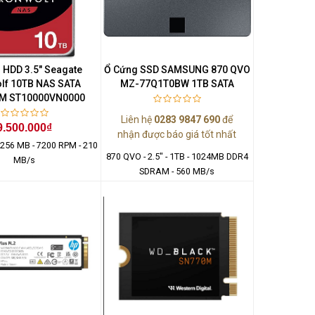
 HDD 3.5" Seagate
Ổ Cứng SSD SAMSUNG 870 QVO
lf 10TB NAS SATA
MZ-77Q1T0BW 1TB SATA
M ST10000VN0000
Liên hệ
0283 9847 690
để
9.500.000₫
nhận được báo giá tốt nhất
- 256 MB - 7200 RPM - 210
870 QVO - 2.5" - 1TB - 1024MB DDR4
MB/s
SDRAM - 560 MB/s