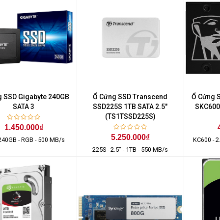
Màn Hình Máy Tính Lenovo
D19-10 18.5"...
2.150.000₫
Màn Hình Quảng Cáo
SAMSUNG QH65R 65 I...
Liên hệ
0283 9847 690
g SSD Gigabyte 240GB
Ổ Cứng SSD Transcend
Ổ Cứng 
để nhận báo giá tốt
SATA 3
SSD225S 1TB SATA 2.5"
SKC600
nhất
(TS1TSSD225S)
1.450.000₫
5.250.000₫
 240GB - RGB - 500 MB/s
KC600 - 2
225S - 2.5" - 1TB - 550 MB/s