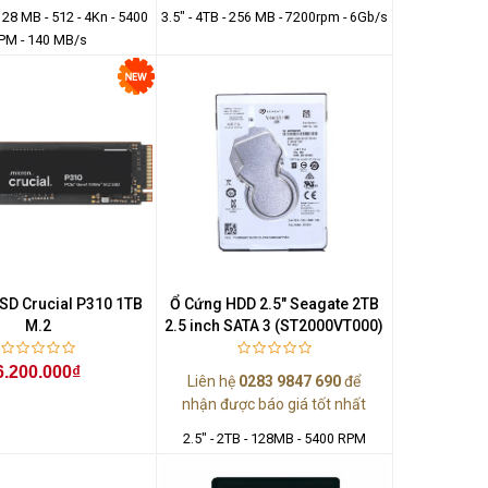
 128 MB - 512 - 4Kn - 5400
3.5" - 4TB - 256 MB - 7200rpm - 6Gb/s
PM - 140 MB/s
SD Crucial P310 1TB
Ổ Cứng HDD 2.5" Seagate 2TB
M.2
2.5 inch SATA 3 (ST2000VT000)
6.200.000₫
Liên hệ
0283 9847 690
để
nhận được báo giá tốt nhất
2.5" - 2TB - 128MB - 5400 RPM