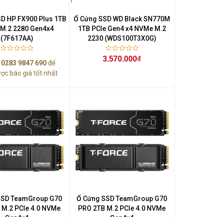
D HP FX900 Plus 1TB
Ổ Cứng SSD WD Black SN770M
M.2 2280 Gen4x4
1TB PCIe Gen4 x4 NVMe M.2
(7F617AA)
2230 (WDS100T3X0G)
3.570.000₫
ệ
0283 9847 690
để
ợc báo giá tốt nhất
SSD TeamGroup G70
Ổ Cứng SSD TeamGroup G70
 M.2 PCIe 4.0 NVMe
PRO 2TB M.2 PCIe 4.0 NVMe