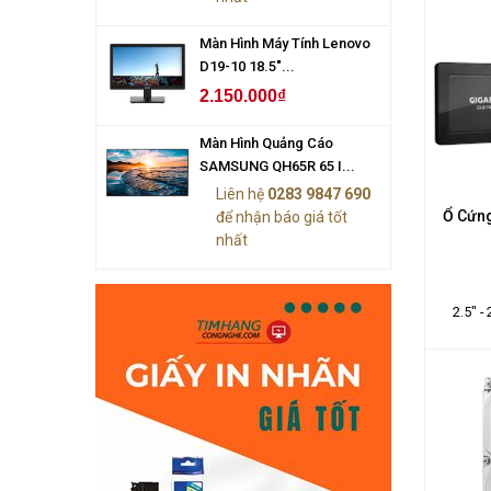
Màn Hình Máy Tính Lenovo
D19-10 18.5"...
2.150.000₫
Màn Hình Quảng Cáo
SAMSUNG QH65R 65 I...
Liên hệ
0283 9847 690
Ổ Cứn
để nhận báo giá tốt
nhất
2.5" -