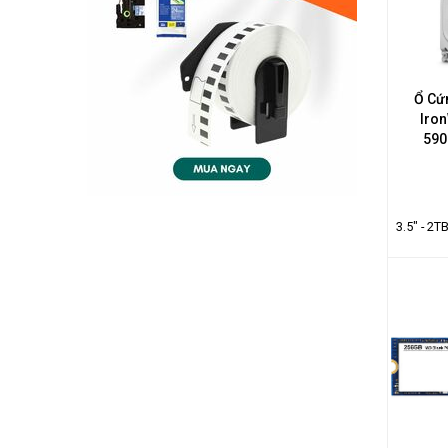
Ổ Cứ
Iro
590
3.5" - 2T