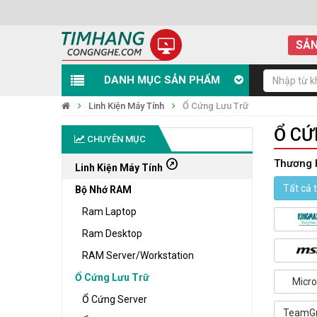
SẢN
DANH MỤC SẢN PHẨM
Linh Kiện Máy Tính
Ổ Cứng Lưu Trữ
Ổ CỨ
CHUYÊN MỤC
outbound
Thương 
Linh Kiện Máy Tính
Tất cả 
Bộ Nhớ RAM
Ram Laptop
Ram Desktop
RAM Server/Workstation
Ổ Cứng Lưu Trữ
Micr
Ổ Cứng Server
TeamG