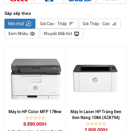
Sắp xếp theo
auto_mode
sort
sort
Mới nhất
Giá Cao - Thấp
Giá Thấp - Cao
visibility
redeem
Xem Nhiều
Khuyến Mãi Hot
Máy In HP Color MFP 178nw
Máy In Laser HP Trắng Đen
Đơn Năng 108A (4ZB79A)
8.890.000₫
2.800.000₫