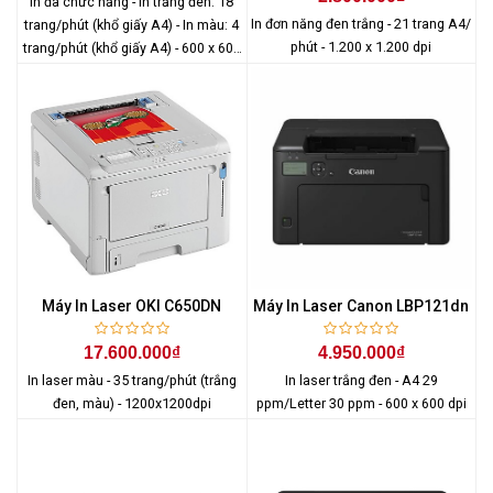
In đa chức năng - In trắng đen: 18
In đơn năng đen trắng - 21 trang A4/
trang/phút (khổ giấy A4) - In màu: 4
phút - 1.200 x 1.200 dpi
trang/phút (khổ giấy A4) - 600 x 600
dpi
Máy In Laser OKI C650DN
Máy In Laser Canon LBP121dn
17.600.000₫
4.950.000₫
In laser màu - 35 trang/phút (trắng
In laser trắng đen - A4 29
đen, màu) - 1200x1200dpi
ppm/Letter 30 ppm - 600 x 600 dpi