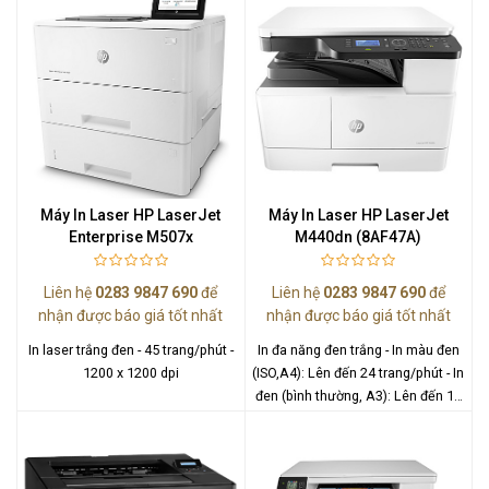
Máy In Laser HP LaserJet
Máy In Laser HP LaserJet
Enterprise M507x
M440dn (8AF47A)
Liên hệ
0283 9847 690
để
Liên hệ
0283 9847 690
để
nhận được báo giá tốt nhất
nhận được báo giá tốt nhất
In laser trắng đen - 45 trang/phút -
In đa năng đen trắng - In màu đen
1200 x 1200 dpi
(ISO,A4): Lên đến 24 trang/phút - In
đen (bình thường, A3): Lên đến 13
trang/phút - In hai mặt (A4): Tối đa
12 ppm - 1200 x 1200 dpi