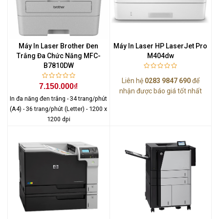
Máy In Laser Brother Đen
Máy In Laser HP LaserJet Pro
Trắng Đa Chức Năng MFC-
M404dw
B7810DW
Liên hệ
0283 9847 690
để
7.150.000₫
nhận được báo giá tốt nhất
In đa năng đen trắng - 34 trang/phút
(A4) - 36 trang/phút (Letter) - 1200 x
1200 dpi