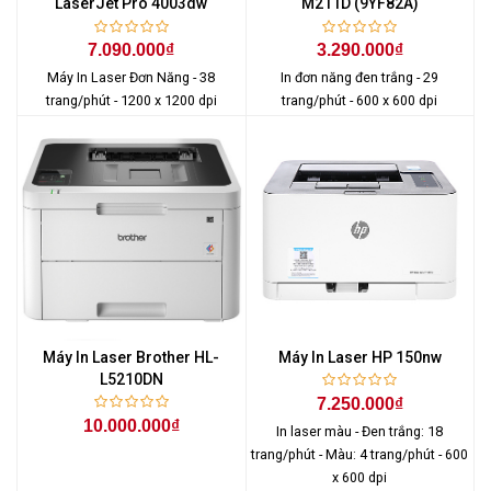
LaserJet Pro 4003dw
M211D (9YF82A)
7.090.000₫
3.290.000₫
Máy In Laser Đơn Năng - 38
In đơn năng đen trắng - 29
trang/phút - 1200 x 1200 dpi
trang/phút - 600 x 600 dpi
Máy In Laser Brother HL-
Máy In Laser HP 150nw
L5210DN
7.250.000₫
10.000.000₫
In laser màu - Đen trắng: 18
trang/phút - Màu: 4 trang/phút - 600
x 600 dpi