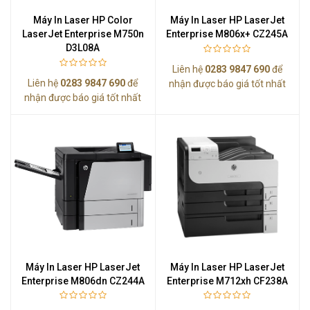
Máy In Laser HP Color
Máy In Laser HP LaserJet
LaserJet Enterprise M750n
Enterprise M806x+ CZ245A
D3L08A
Liên hệ
0283 9847 690
để
Liên hệ
0283 9847 690
để
nhận được báo giá tốt nhất
nhận được báo giá tốt nhất
Máy In Laser HP LaserJet
Máy In Laser HP LaserJet
Enterprise M806dn CZ244A
Enterprise M712xh CF238A