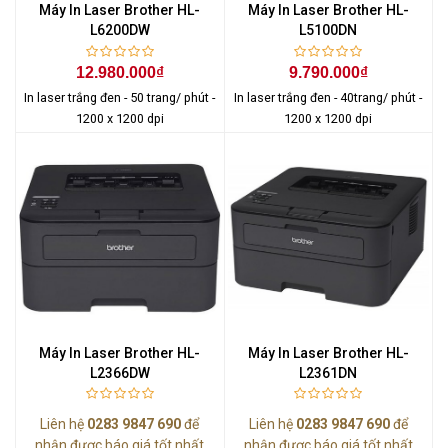
Máy In Laser Brother HL-
Máy In Laser Brother HL-
L6200DW
L5100DN
12.980.000₫
9.790.000₫
In laser trắng đen - 50 trang/ phút -
In laser trắng đen - 40trang/ phút -
1200 x 1200 dpi
1200 x 1200 dpi
Máy In Laser Brother HL-
Máy In Laser Brother HL-
L2366DW
L2361DN
Liên hệ
0283 9847 690
để
Liên hệ
0283 9847 690
để
nhận được báo giá tốt nhất
nhận được báo giá tốt nhất