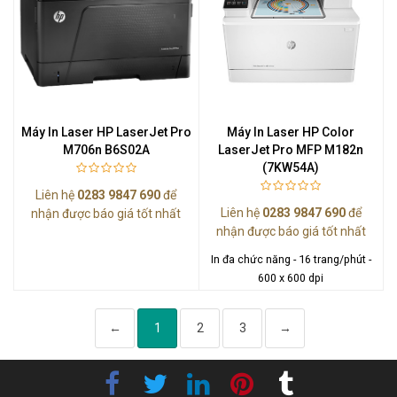
Máy In Laser HP LaserJet Pro
Máy In Laser HP Color
M706n B6S02A
LaserJet Pro MFP M182n
(7KW54A)
Liên hệ
0283 9847 690
để
Liên hệ
0283 9847 690
để
nhận được báo giá tốt nhất
nhận được báo giá tốt nhất
In đa chức năng - 16 trang/phút -
600 x 600 dpi
←
1
2
3
→