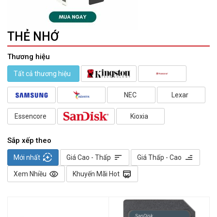
THẺ NHỚ
Thương hiệu
Tất cả thương hiệu
NEC
Lexar
Essencore
Kioxia
Sắp xếp theo
auto_mode
sort
sort
Mới nhất
Giá Cao - Thấp
Giá Thấp - Cao
visibility
redeem
Xem Nhiều
Khuyến Mãi Hot