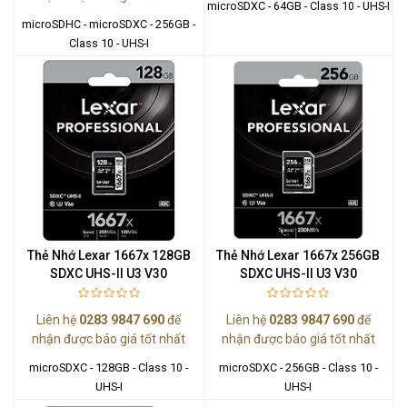
microSDXC - 64GB - Class 10 - UHS-I
microSDHC - microSDXC - 256GB -
Class 10 - UHS-I
Thẻ Nhớ Lexar 1667x 128GB
Thẻ Nhớ Lexar 1667x 256GB
SDXC UHS-II U3 V30
SDXC UHS-II U3 V30
Liên hệ
0283 9847 690
để
Liên hệ
0283 9847 690
để
nhận được báo giá tốt nhất
nhận được báo giá tốt nhất
microSDXC - 128GB - Class 10 -
microSDXC - 256GB - Class 10 -
UHS-I
UHS-I