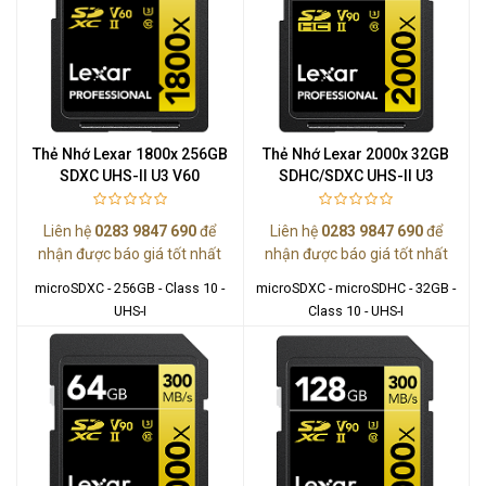
Thẻ Nhớ Lexar 1800x 256GB
Thẻ Nhớ Lexar 2000x 32GB
SDXC UHS-II U3 V60
SDHC/SDXC UHS-II U3
Liên hệ
0283 9847 690
để
Liên hệ
0283 9847 690
để
nhận được báo giá tốt nhất
nhận được báo giá tốt nhất
microSDXC - 256GB - Class 10 -
microSDXC - microSDHC - 32GB -
UHS-I
Class 10 - UHS-I