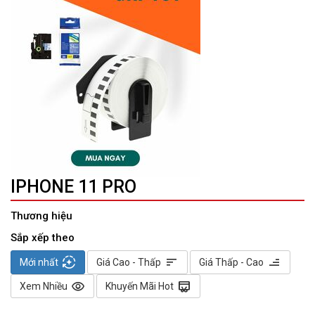
IPHONE 11 PRO
Thương hiệu
Sắp xếp theo
auto_mode
sort
sort
Mới nhất
Giá Cao - Thấp
Giá Thấp - Cao
visibility
redeem
Xem Nhiều
Khuyến Mãi Hot