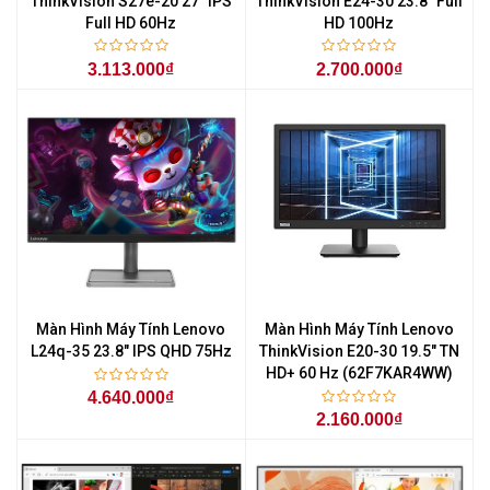
ThinkVision S27e-20 27" IPS
ThinkVision E24-30 23.8" Full
Full HD 60Hz
HD 100Hz
3.113.000₫
2.700.000₫
Màn Hình Máy Tính Lenovo
Màn Hình Máy Tính Lenovo
L24q-35 23.8" IPS QHD 75Hz
ThinkVision E20-30 19.5" TN
HD+ 60 Hz (62F7KAR4WW)
4.640.000₫
2.160.000₫