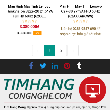
Màn Hình Máy Tính Lenovo
Màn Hình Máy Tính Lenovo
ThinkVision S22e-20 21.5" VA
C27-30 27" VA FHD 60Hz
Full HD 60Hz (62C6...
(62AAKAR6WW)
3.380.000₫
Liên hệ
0283 9847 690
để
-7%
3.663.000₫
nhận được báo giá tốt nhất
←
1
2
→
Tìm Hàng Công Nghệ
là đơn vị cung cấp các sản phẩm, dịch vụ thuộc lĩnh