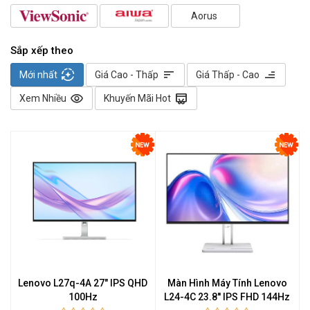
Aorus
Sắp xếp theo
auto_mode
sort
sort
Mới nhất
Giá Cao - Thấp
Giá Thấp - Cao
visibility
redeem
Xem Nhiều
Khuyến Mãi Hot
Lenovo L27q-4A 27" IPS QHD
Màn Hình Máy Tính Lenovo
100Hz
L24-4C 23.8'' IPS FHD 144Hz