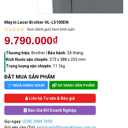
Máy In Laser Brother HL-L5100DN
|
Xem đánh giá
Xem bình luận
9.790.000₫
Thương hiệu:
Brother
|
Bảo hành:
24 tháng
Kích thước vận chuyển:
373 x 388 x 255 mm
Trọng lượng vận chuyển:
11.1kg
ĐẶT MUA SẢN PHẨM
MUA HÀNG NGAY
SO SÁNH SẢN PHẨM
Liên hệ Tư vấn & Báo giá
Báo Giá KH Doanh Nghiệp
Gọi ngay:
(028) 3984 7690
Gửi yêu cầu (To):
kinhdoanh@hoangkhang.com.vn