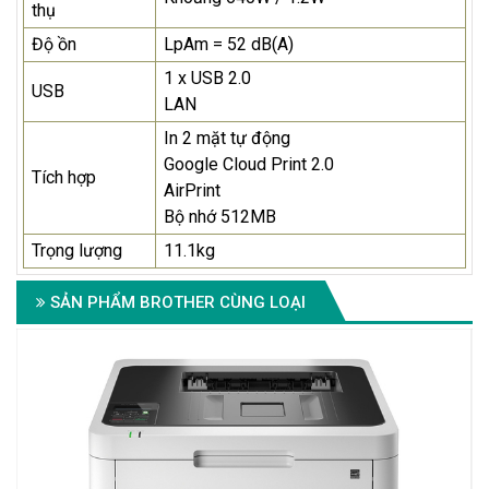
thụ
Độ ồn
LpAm = 52 dB(A)
1 x USB 2.0
USB
LAN
In 2 mặt tự động
Google Cloud Print 2.0
Tích hợp
AirPrint
Bộ nhớ 512MB
Trọng lượng
11.1kg
SẢN PHẨM BROTHER CÙNG LOẠI