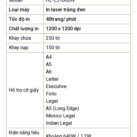
Model
HL-L5100DN
Loại máy
In laser trắng đen
Tốc độ in
40trang/ phút
Chất lượng in
1200 x 1200 dpi
Khay chứa
250 tờ
Khay nạp
150 tờ
A4
A5
A6
Letter
Executive
Hỗ trợ cỡ giấy
Folio
Legal
A5 (Long Edge)
Mexico Legal
Indian Legal
Điện năng tiêu
Khoảng 640W / 1.2W