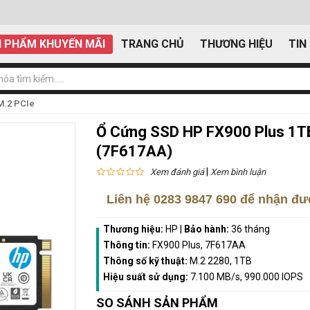
 PHẨM KHUYẾN MÃI
TRANG CHỦ
THƯƠNG HIỆU
TIN
M.2 PCIe
Ổ Cứng SSD HP FX900 Plus 1
(7F617AA)
|
Xem đánh giá
Xem bình luận
Liên hệ
0283 9847 690
để nhận đượ
Thương hiệu:
HP
|
Bảo hành:
36 tháng
Thông tin:
FX900 Plus, 7F617AA
Thông số kỹ thuật:
M.2 2280, 1TB
Hiệu suất sử dụng:
7.100 MB/s, 990.000 IOPS
SO SÁNH SẢN PHẨM