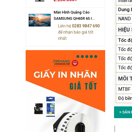
Interf
Dung 
Màn Hình Quảng Cáo
NAND 
SAMSUNG QH65R 65 I...
Liên hệ
0283 9847 690
HIỆU
để nhận báo giá tốt
nhất
Tốc đ
Tốc độ
Tốc đ
Tốc độ
MÔI 
MTBF
Độ bề
SẢN 