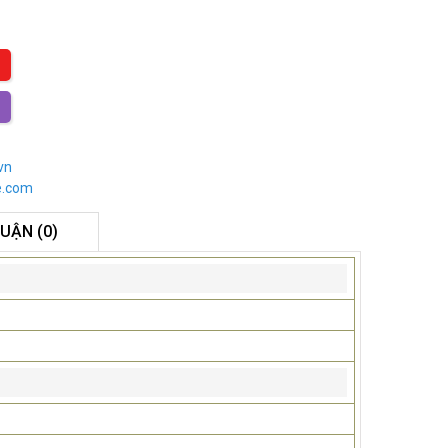
vn
e.com
LUẬN (0)