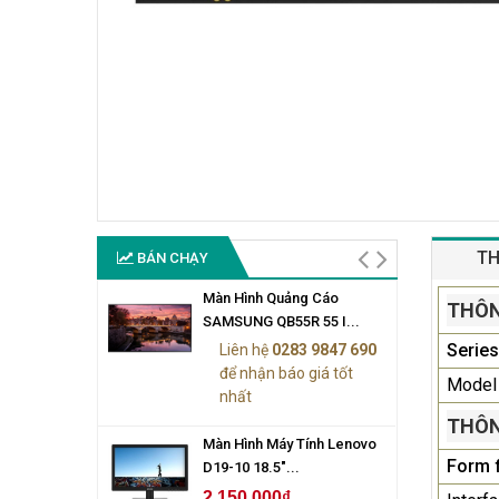
TH
BÁN CHẠY
Màn Hình Quảng Cáo
THÔN
SAMSUNG QB55R 55 I...
Series
Liên hệ
0283 9847 690
để nhận báo giá tốt
Model
nhất
THÔN
Màn Hình Máy Tính Lenovo
Form 
D19-10 18.5"...
2.150.000₫