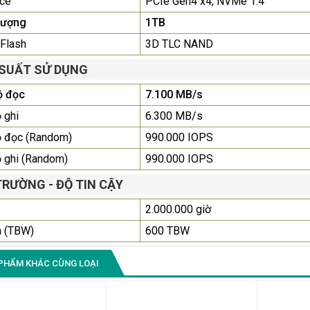
ace
PCIe Gen4 x4, NVMe 1.4
lượng
1TB
Màn Hình Quảng Cáo
Flash
3D TLC NAND
SAMSUNG QH65R 65 I...
Liên hệ
0283 9847 690
 SUẤT SỬ DỤNG
để nhận báo giá tốt
nhất
ộ đọc
7.100 MB/s
 ghi
6.300 MB/s
ộ đọc (Random)
990.000 IOPS
 ghi (Random)
990.000 IOPS
TRƯỜNG - ĐỘ TIN CẬY
2.000.000 giờ
n (TBW)
600 TBW
PHẨM KHÁC CÙNG LOẠI