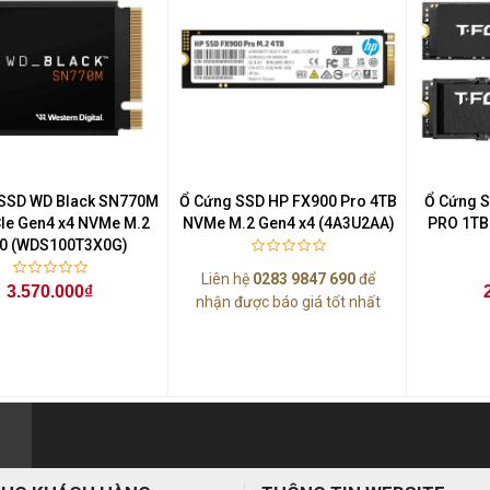
SSD WD Black SN770M
Ổ Cứng SSD HP FX900 Pro 4TB
Ổ Cứng 
Ie Gen4 x4 NVMe M.2
NVMe M.2 Gen4 x4 (4A3U2AA)
PRO 1TB
0 (WDS100T3X0G)
Liên hệ
0283 9847 690
để
3.570.000₫
nhận được báo giá tốt nhất