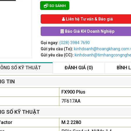
SO SÁNH
Liên hệ Tư vấn & Báo giá
Báo Giá KH Doanh Nghiệp
Gọi ngay:
(028) 3984 7690
Gửi yêu cầu (To):
kinhdoanh@hoangkhang.com.
Gửi yêu cầu (CC):
kinhdoanh@timhangcongngh
ÔNG SỐ KỸ THUẬT
ĐÁNH GIÁ (0)
BÌNH 
Màn Hình Quảng Cáo
G TIN
SAMSUNG QB55R 55 I...
FX900 Plus
Liên hệ
0283 9847 690
để nhận báo giá tốt
7F617AA
nhất
G SỐ KỸ THUẬT
Màn Hình Máy Tính Lenovo
factor
M.2 2280
D19-10 18.5"...
2.150.000₫