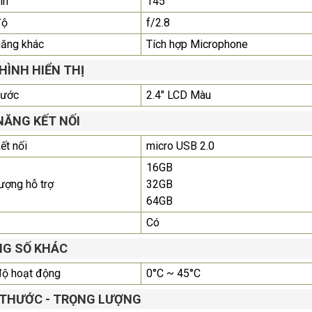
ìn
145°
độ
f/2.8
Màn Hình Quảng Cáo
năng khác
Tích hợp Microphone
SAMSUNG QH65R 65 I...
Liên hệ
0283 9847 690
HÌNH HIỂN THỊ
để nhận báo giá tốt
nhất
hước
2.4" LCD Màu
NĂNG KẾT NỐI
ết nối
micro USB 2.0
16GB
ượng hỗ trợ
32GB
64GB
Có
G SỐ KHÁC
độ hoạt động
0°C ~ 45°C
 THƯỚC - TRỌNG LƯỢNG