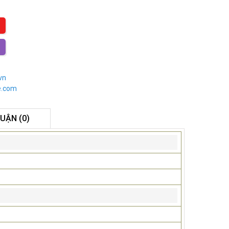
vn
e.com
LUẬN (0)