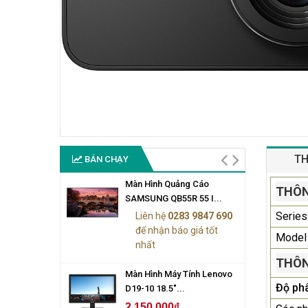
TH
BÁN CHẠY
Màn Hình Quảng Cáo
THÔN
SAMSUNG QB55R 55 I...
Series
Liên hệ
0283 9847 690
để nhận báo giá tốt
Model
nhất
THÔN
Màn Hình Máy Tính Lenovo
Độ phâ
D19-10 18.5"...
2.150.000₫