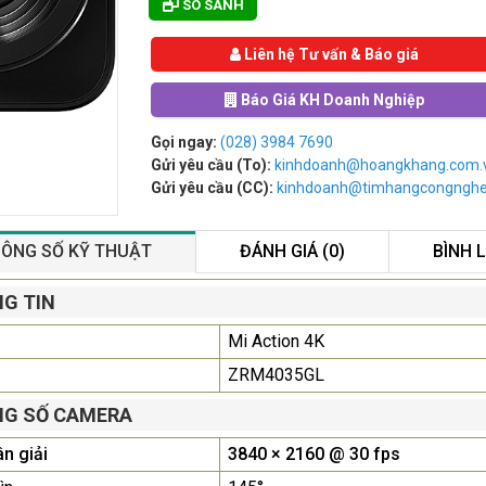
SO SÁNH
Liên hệ Tư vấn & Báo giá
Báo Giá KH Doanh Nghiệp
Gọi ngay:
(028) 3984 7690
Gửi yêu cầu (To):
kinhdoanh@hoangkhang.com.
Gửi yêu cầu (CC):
kinhdoanh@timhangcongngh
ÔNG SỐ KỸ THUẬT
ĐÁNH GIÁ (0)
BÌNH 
Màn Hình Quảng Cáo
G TIN
SAMSUNG QB55R 55 I...
Mi Action 4K
Liên hệ
0283 9847 690
để nhận báo giá tốt
ZRM4035GL
nhất
G SỐ CAMERA
Màn Hình Máy Tính Lenovo
n giải
3840 × 2160 @ 30 fps
D19-10 18.5"...
2.150.000₫