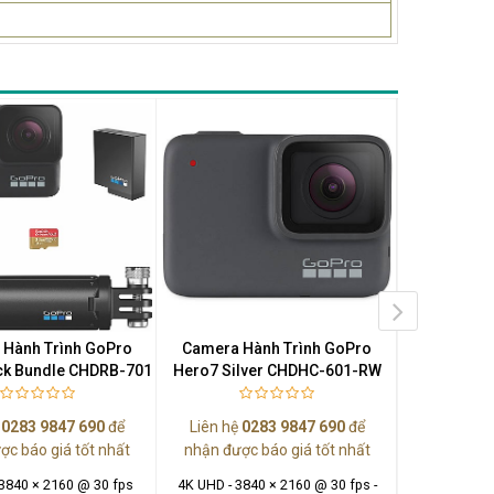
Hành Trình GoPro
Camera Hành Trình GoPro
Camera H
ck Bundle CHDRB-701
Hero7 Silver CHDHC-601-RW
Hero7 Bla
ệ
0283 9847 690
để
Liên hệ
0283 9847 690
để
Liên hệ
0
ợc báo giá tốt nhất
nhận được báo giá tốt nhất
nhận được
 3840 × 2160 @ 30 fps
4K UHD - 3840 × 2160 @ 30 fps -
4K UHD - 3