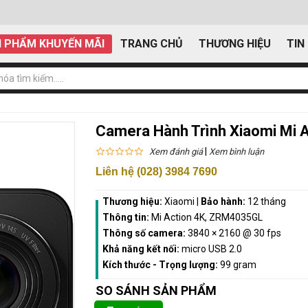
 PHẨM KHUYẾN MÃI
TRANG CHỦ
THƯƠNG HIỆU
TIN
Camera Hành Trình Xiaomi Mi 
|
Xem đánh giá
Xem bình luận
Liên hệ (028) 3984 7690
Thương hiệu:
Xiaomi
|
Bảo hành:
12 tháng
Thông tin:
Mi Action 4K, ZRM4035GL
Thông số camera:
3840 × 2160 @ 30 fps
Khả năng kết nối:
micro USB 2.0
Kích thước - Trọng lượng:
99 gram
SO SÁNH SẢN PHẨM