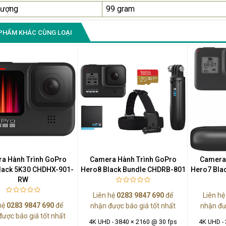
lượng
99 gram
PHẨM KHÁC CÙNG LOẠI
a Hành Trình GoPro
Camera Hành Trình GoPro
Camera 
lack 5K30 CHDHX-901-
Hero8 Black Bundle CHDRB-801
Hero7 Bla
RW
Liên hệ
0283 9847 690
để
Liên h
hệ
0283 9847 690
để
nhận được báo giá tốt nhất
nhận đư
được báo giá tốt nhất
4K UHD - 3840 × 2160 @ 30 fps
4K UHD -