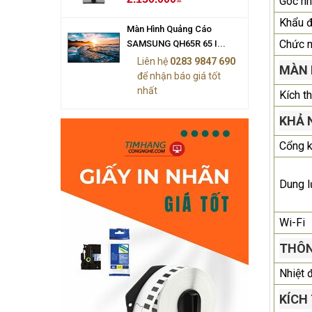
Góc nh
Khẩu 
Màn Hình Quảng Cáo
Chức 
SAMSUNG QH65R 65 I...
Liên hệ
0283 9847 690
MÀN 
để nhận báo giá tốt
nhất
Kích t
KHẢ 
Cổng k
Dung l
Wi-Fi
THÔN
Nhiệt 
KÍCH