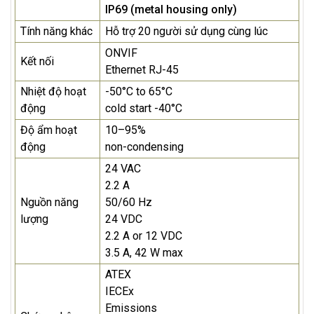
IP69 (metal housing only)
Tính năng khác
Hỗ trợ 20 người sử dụng cùng lúc
ONVIF
Kết nối
Ethernet RJ-45
Nhiệt độ hoạt
-50°C to 65°C
động
cold start -40°C
Độ ẩm hoạt
10–95%
động
non-condensing
24 VAC
2.2 A
Nguồn năng
50/60 Hz
lượng
24 VDC
2.2 A or 12 VDC
3.5 A, 42 W max
ATEX
IECEx
Emissions