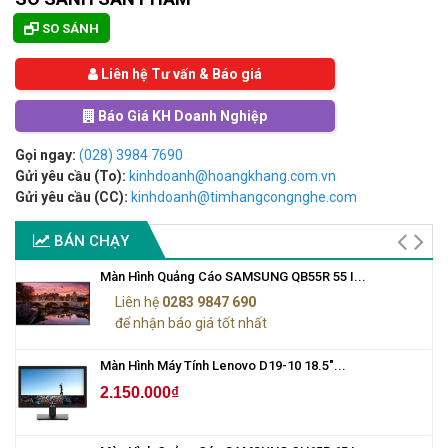
SO SÁNH
Liên hệ Tư vấn & Báo giá
Báo Giá KH Doanh Nghiệp
Gọi ngay:
(028) 3984 7690
Gửi yêu cầu (To):
kinhdoanh@hoangkhang.com.vn
Gửi yêu cầu (CC):
kinhdoanh@timhangcongnghe.com
BÁN CHẠY
Màn Hình Quảng Cáo SAMSUNG QB55R 55 I...
Liên hệ
0283 9847 690
để nhận báo giá tốt nhất
Màn Hình Máy Tính Lenovo D19-10 18.5"...
2.150.000₫