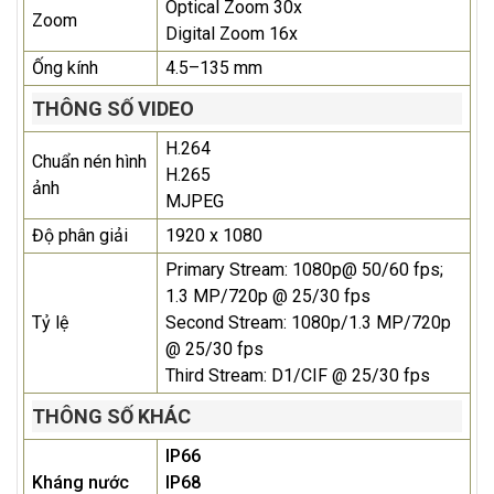
Optical Zoom 30x
Zoom
Digital Zoom 16x
Ống kính
4.5–135 mm
THÔNG SỐ VIDEO
H.264
Chuẩn nén hình
H.265
ảnh
MJPEG
Độ phân giải
1920 x 1080
Primary Stream: 1080p@ 50/60 fps;
1.3 MP/720p @ 25/30 fps
Tỷ lệ
Second Stream: 1080p/1.3 MP/720p
@ 25/30 fps
Third Stream: D1/CIF @ 25/30 fps
THÔNG SỐ KHÁC
IP66
Kháng nước
IP68