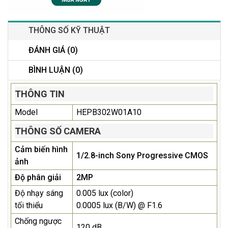
THÔNG SỐ KỸ THUẬT
ĐÁNH GIÁ (0)
BÌNH LUẬN (0)
THÔNG TIN
Model
HEPB302W01A10
THÔNG SỐ CAMERA
Cảm biến hình
1/2.8-inch Sony Progressive CMOS
ảnh
Độ phân giải
2MP
Độ nhạy sáng
0.005 lux (color)
tối thiểu
0.0005 lux (B/W) @ F1.6
Chống ngược
120 dB