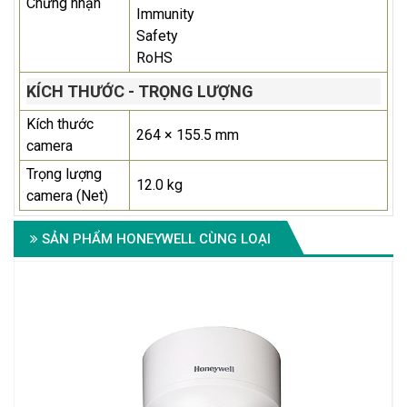
Chứng nhận
Immunity
Safety
RoHS
KÍCH THƯỚC - TRỌNG LƯỢNG
Kích thước
264 × 155.5 mm
camera
Trọng lượng
12.0 kg
camera (Net)
SẢN PHẨM HONEYWELL CÙNG LOẠI