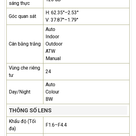
sáng thực
H: 62.35°–2.53°
Góc quan sát
V: 37.87°–1.79°
Auto
Indoor
Cân bằng trắng
Outdoor
ATW
Manual
Vùng che riêng
24
tư
Auto
Day/Night
Colour
BW
THÔNG SỐ LENS
Khẩu độ (Tối
F1.6–F4.4
đa)