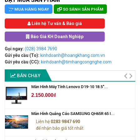
MUA HÀNG NGAY
SO SÁNH SẢN PHẨM
Liên hệ Tư vấn & Báo giá
Báo Giá KH Doanh Nghiệp
Gọi ngay:
(028) 3984 7690
Gửi yêu cầu (To):
kinhdoanh@hoangkhang.com.vn
Gửi yêu cầu (CC):
kinhdoanh@timhangcongnghe.com
BÁN CHẠY
Màn Hình Máy Tính Lenovo D19-10 18.5"...
2.150.000₫
Màn Hình Quảng Cáo SAMSUNG QH65R 65 I...
Liên hệ
0283 9847 690
để nhận báo giá tốt nhất