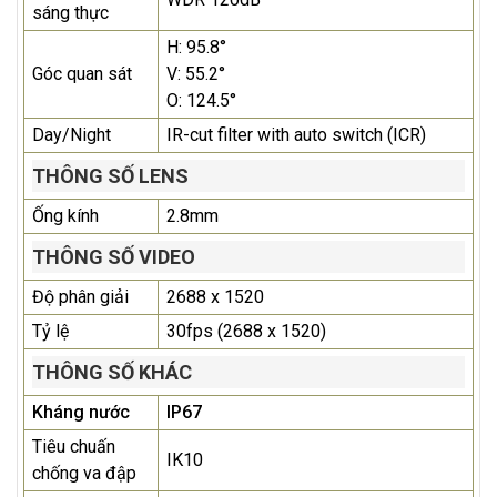
sáng thực
H: 95.8°
Góc quan sát
V: 55.2°
O: 124.5°
Day/Night
IR-cut filter with auto switch (ICR)
THÔNG SỐ LENS
Ống kính
2.8mm
THÔNG SỐ VIDEO
Độ phân giải
2688 x 1520
Tỷ lệ
30fps (2688 x 1520)
THÔNG SỐ KHÁC
Kháng nước
IP67
Tiêu chuấn
IK10
chống va đập