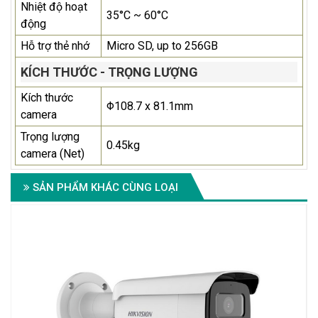
Nhiệt độ hoạt
35°C ~ 60°C
động
Hỗ trợ thẻ nhớ
Micro SD, up to 256GB
KÍCH THƯỚC - TRỌNG LƯỢNG
Kích thước
Φ108.7 x 81.1mm
camera
Trọng lượng
0.45kg
camera (Net)
SẢN PHẨM KHÁC CÙNG LOẠI