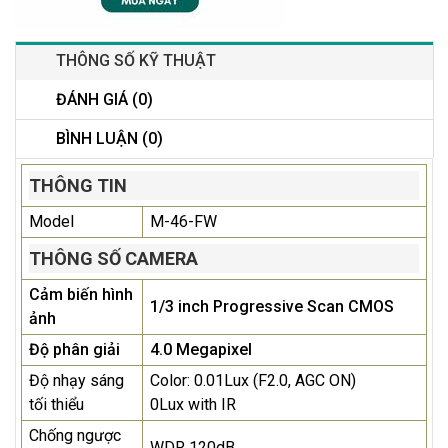
THÔNG SỐ KỸ THUẬT
ĐÁNH GIÁ (0)
BÌNH LUẬN (0)
THÔNG TIN
Model
M-46-FW
THÔNG SỐ CAMERA
Cảm biến hình
1/3 inch Progressive Scan CMOS
ảnh
Độ phân giải
4.0 Megapixel
Độ nhạy sáng
Color: 0.01Lux (F2.0, AGC ON)
tối thiểu
0Lux with IR
Chống ngược
WDR 120dB