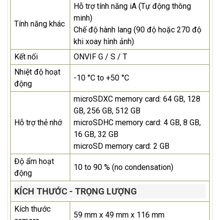
Hỗ trợ tính năng iA (Tự động thông
minh)
Tính năng khác
Chế độ hành lang (90 độ hoặc 270 độ
khi xoay hình ảnh)
Kết nối
ONVIF G / S / T
Nhiệt độ hoạt
-10 °C to +50 °C
động
microSDXC memory card: 64 GB, 128
GB, 256 GB, 512 GB
Hỗ trợ thẻ nhớ
microSDHC memory card: 4 GB, 8 GB,
16 GB, 32 GB
microSD memory card: 2 GB
Độ ẩm hoạt
10 to 90 % (no condensation)
động
KÍCH THƯỚC - TRỌNG LƯỢNG
Kích thước
59 mm x 49 mm x 116 mm