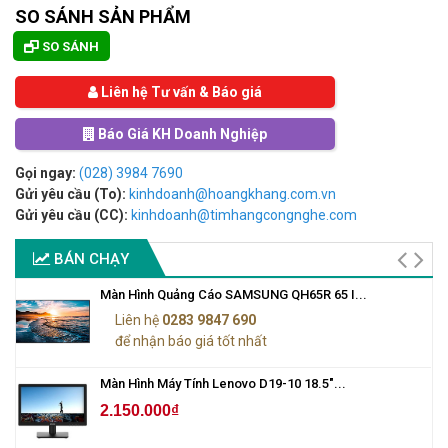
SO SÁNH SẢN PHẨM
SO SÁNH
Liên hệ Tư vấn & Báo giá
Báo Giá KH Doanh Nghiệp
Gọi ngay:
(028) 3984 7690
Gửi yêu cầu (To):
kinhdoanh@hoangkhang.com.vn
Gửi yêu cầu (CC):
kinhdoanh@timhangcongnghe.com
BÁN CHẠY
Màn Hình Quảng Cáo SAMSUNG QH65R 65 I...
Liên hệ
0283 9847 690
để nhận báo giá tốt nhất
Màn Hình Máy Tính Lenovo D19-10 18.5"...
2.150.000₫