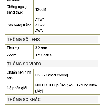
Chống ngược
120dB
sáng thực
ATW1
Cân bằng trắng
ATW2
AWC
THÔNG SỐ LENS
Tiêu cự
3.2 mm
Zoom
1 x Optical
THÔNG SỐ VIDEO
Chuẩn nén hình
H.265, Smart coding
ảnh
Full HD 1080p (lên đến 30 khung hình/
Độ phân giải
giây)
THÔNG SỐ KHÁC