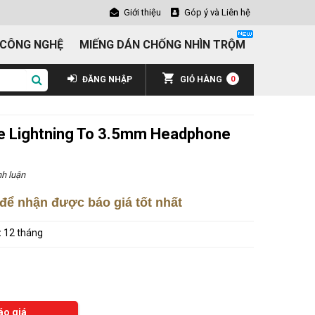
Giới thiệu
Góp ý và Liên hệ
 CÔNG NGHỆ
MIẾNG DÁN CHỐNG NHÌN TRỘM
ĐĂNG NHẬP
GIỎ HÀNG
0
e Lightning To 3.5mm Headphone
h luận
để nhận được báo giá tốt nhất
:
12 tháng
áo giá