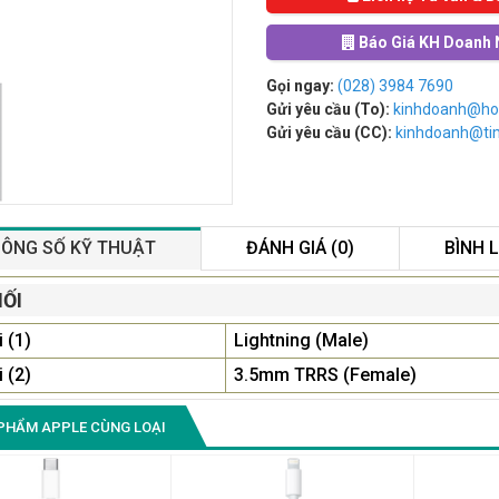
Báo Giá KH Doanh 
Gọi ngay:
(028) 3984 7690
Gửi yêu cầu (To):
kinhdoanh@ho
Gửi yêu cầu (CC):
kinhdoanh@t
ÔNG SỐ KỸ THUẬT
ĐÁNH GIÁ (0)
BÌNH 
Màn Hình Quảng Cáo
NỐI
SAMSUNG QB55R 55 I...
i (1)
Lightning (Male)
Liên hệ
0283 9847 690
để nhận báo giá tốt
i (2)
3.5mm TRRS (Female)
nhất
PHẨM APPLE CÙNG LOẠI
Màn Hình Máy Tính Lenovo
D19-10 18.5"...
2.150.000₫