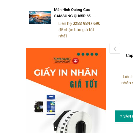
Màn Hình Quảng Cáo
SAMSUNG QH65R 65 I...
Liên hệ
0283 9847 690
để nhận báo giá tốt
nhất
áp Chuyển Đổi Apple
Cáp Chuyển Đổi Apple
Cáp
MC552ZM/B
MD463ZP/A (Thunderbolt ->
Gigabit Ethernet)
890.000₫
Liên 
Liên hệ
0283 9847 690
để
nhận 
30-PIN - VGA (Female)
nhận được báo giá tốt nhất
Thunderbolt (Male) - Thunderbolt 2
(Male) - RJ-45 (Female)
SẢN 