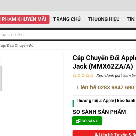
 PHẨM KHUYẾN MÃI
TRANG CHỦ
THƯƠNG HIỆU
TIN
áp/Đầu Chuyển Đổi
Cáp Chuyển Đổi Appl
Jack (MMX62ZA/A)
|
Xem đánh giá
Xem bìn
Liên hệ
0283 9847 690
Thương hiệu:
Apple
|
Bảo hành
SO SÁNH SẢN PHẨM
SO SÁNH
Liên hệ Tư vấn & B