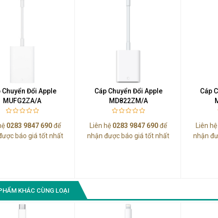
Màn Hình Quảng Cáo
SAMSUNG QH65R 65 I...
Liên hệ
0283 9847 690
để nhận báo giá tốt
nhất
 Chuyển Đổi Apple
Cáp Chuyển Đổi Apple
Cáp C
MUFG2ZA/A
MD822ZM/A
hệ
0283 9847 690
để
Liên hệ
0283 9847 690
để
Liên h
được báo giá tốt nhất
nhận được báo giá tốt nhất
nhận đư
PHẨM KHÁC CÙNG LOẠI