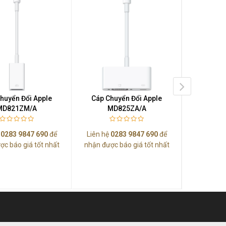
huyển Đổi Apple
Cáp Chuyển Đổi Apple
Cáp Ch
MD821ZM/A
MD825ZA/A
MM
ệ
0283 9847 690
để
Liên hệ
0283 9847 690
để
Liên hệ
0
ợc báo giá tốt nhất
nhận được báo giá tốt nhất
nhận được
Thunderbolt 3
Mini Dis