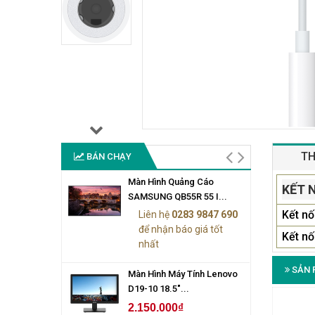
TH
BÁN CHẠY
Màn Hình Quảng Cáo
KẾT 
SAMSUNG QB55R 55 I...
Kết nố
Liên hệ
0283 9847 690
để nhận báo giá tốt
Kết nố
nhất
SẢN 
Màn Hình Máy Tính Lenovo
D19-10 18.5"...
2.150.000₫