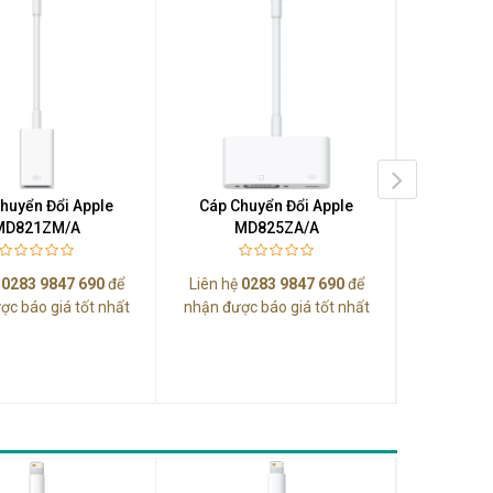
huyển Đổi Apple
Cáp Chuyển Đổi Apple
Cáp Ch
MD821ZM/A
MD825ZA/A
MM
ệ
0283 9847 690
để
Liên hệ
0283 9847 690
để
Liên hệ
0
ợc báo giá tốt nhất
nhận được báo giá tốt nhất
nhận được
Thunderbolt 3
Mini Dis