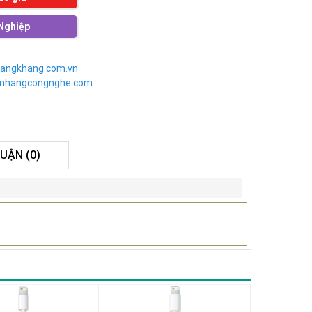
Nghiệp
angkhang.com.vn
imhangcongnghe.com
LUẬN (0)