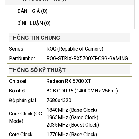
ĐÁNH GIÁ (0)
BÌNH LUẬN (0)
THÔNG TIN CHUNG
Series
ROG (Republic of Gamers)
PartNumber
ROG-STRIX-RX5700XT-O8G-GAMING
THÔNG SỐ KỸ THUẬT
Chipset
Radeon RX 5700 XT
Bộ nhớ
8GB GDDR6 (14000MHz 256bit)
Độ phân giải
7680x4320
1840MHz (Base Clock)
Core Clock (OC
1965MHz (Game Clock)
Mode)
2035MHz (Boost Clock)
Core Clock
1770MHz (Base Clock)