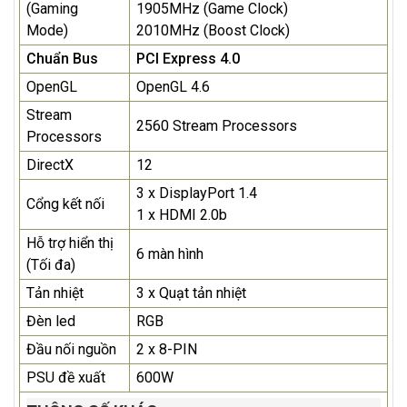
(Gaming
1905MHz (Game Clock)
Mode)
2010MHz (Boost Clock)
Chuẩn Bus
PCI Express 4.0
OpenGL
OpenGL 4.6
Stream
2560 Stream Processors
Processors
DirectX
12
3 x DisplayPort 1.4
Cổng kết nối
1 x HDMI 2.0b
Hỗ trợ hiển thị
6 màn hình
(Tối đa)
Tản nhiệt
3 x Quạt tản nhiệt
Đèn led
RGB
Đầu nối nguồn
2 x 8-PIN
PSU đề xuất
600W