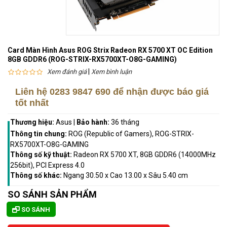
Card Màn Hình Asus ROG Strix Radeon RX 5700 XT OC Edition
8GB GDDR6 (ROG-STRIX-RX5700XT-O8G-GAMING)
|
Xem đánh giá
Xem bình luận
Liên hệ
0283 9847 690
để nhận được báo giá
tốt nhất
Thương hiệu:
Asus
|
Bảo hành:
36 tháng
Thông tin chung:
ROG (Republic of Gamers), ROG-STRIX-
RX5700XT-O8G-GAMING
Thông số kỹ thuật:
Radeon RX 5700 XT, 8GB GDDR6 (14000MHz
256bit), PCI Express 4.0
Thông số khác:
Ngang 30.50 x Cao 13.00 x Sâu 5.40 cm
SO SÁNH SẢN PHẨM
SO SÁNH