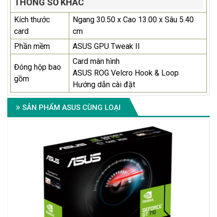
THÔNG SỐ KHÁC
Kích thước
Ngang 30.50 x Cao 13.00 x Sâu 5.40
card
cm
Phần mềm
ASUS GPU Tweak II
Card màn hình
Đóng hộp bao
ASUS ROG Velcro Hook & Loop
gồm
Hướng dẫn cài đặt
SẢN PHẨM ASUS CÙNG LOẠI