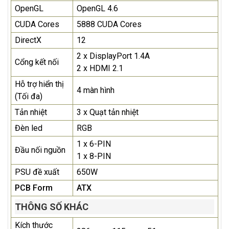
OpenGL
OpenGL 4.6
CUDA Cores
5888 CUDA Cores
DirectX
12
2 x DisplayPort 1.4A
Cổng kết nối
2 x HDMI 2.1
Hỗ trợ hiển thị
4 màn hình
(Tối đa)
Tản nhiệt
3 x Quạt tản nhiệt
Đèn led
RGB
1 x 6-PIN
Đầu nối nguồn
1 x 8-PIN
PSU đề xuất
650W
PCB Form
ATX
THÔNG SỐ KHÁC
Kích thước