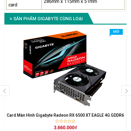
286mm x 115mm x 51mm
card
SẢN PHẨM GIGABYTE CÙNG LOẠI
MỚI
Card Màn Hình Gigabyte Radeon RX 6500 XT EAGLE 4G GDDR6
3.660.000₫