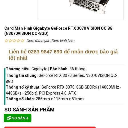
Card Màn Hình Gigabyte GeForce RTX 3070 VISION OC 8G
(N3070VISION OC-8GD)
|
Xem đánh giá
Xem bình luận
Liên hệ
0283 9847 690
để nhận được báo giá
tốt nhất
Thương hiệu:
Gigabyte
|
Bảo hành:
36 tháng
Thông tin chung:
GeForce RTX 3070 Series, N3070VISION OC-
8GD
Thông số kỹ thuật:
GeForce RTX 3070, 8GB GDDR6 (14000MHz -
448GB/s - 256bit), PCI Express 4.0, ATX
Thông số khác:
286mm x 115mm x 51mm
SO SÁNH SẢN PHẨM
SO SÁNH