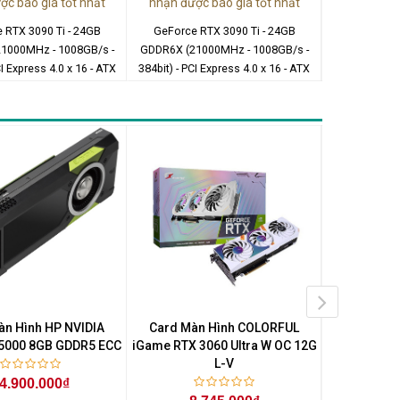
ợc báo giá tốt nhất
nhận được báo giá tốt nhất
nhận được
 RTX 3090 Ti - 24GB
GeForce RTX 3090 Ti - 24GB
GeForce R
1000MHz - 1008GB/s -
GDDR6X (21000MHz - 1008GB/s -
GDDR6X (210
CI Express 4.0 x 16 - ATX
384bit) - PCI Express 4.0 x 16 - ATX
384bit) - PCI 
àn Hình HP NVIDIA
Card Màn Hình COLORFUL
Card Màn
5000 8GB GDDR5 ECC
iGame RTX 3060 Ultra W OC 12G
GT1
L-V
4.900.000₫
1.