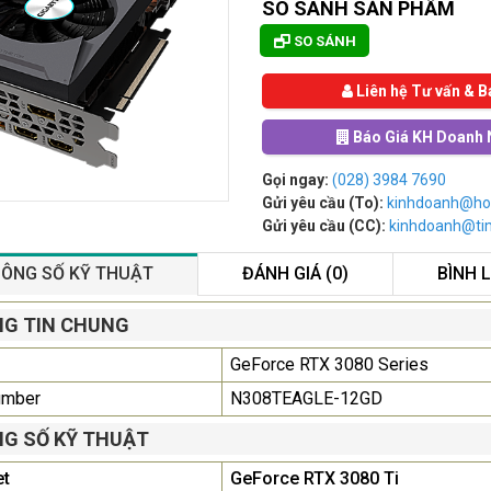
SO SÁNH SẢN PHẨM
SO SÁNH
Liên hệ Tư vấn & B
Báo Giá KH Doanh 
Gọi ngay:
(028) 3984 7690
Gửi yêu cầu (To):
kinhdoanh@ho
Gửi yêu cầu (CC):
kinhdoanh@t
ÔNG SỐ KỸ THUẬT
ĐÁNH GIÁ (0)
BÌNH 
Màn Hình Máy Tính Lenovo
G TIN CHUNG
D19-10 18.5"...
GeForce RTX 3080 Series
2.150.000₫
umber
N308TEAGLE-12GD
Màn Hình Quảng Cáo
G SỐ KỸ THUẬT
SAMSUNG QB55R 55 I...
Liên hệ
0283 9847 690
et
GeForce RTX 3080 Ti
để nhận báo giá tốt