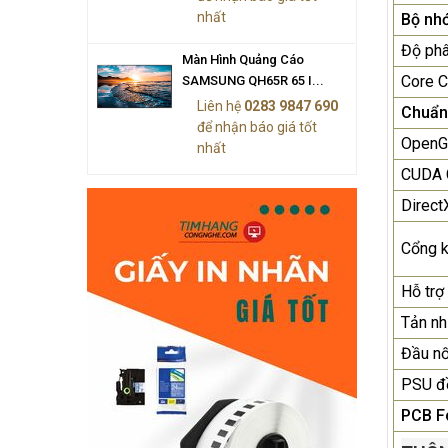
nhất
Bộ nh
Độ phâ
Màn Hình Quảng Cáo
Core C
SAMSUNG QH65R 65 I...
Liên hệ
0283 9847 690
Chuẩn
để nhận báo giá tốt
OpenG
nhất
CUDA 
Direct
Cổng k
Hỗ trợ 
Tản nh
Đầu nố
PSU đ
PCB F