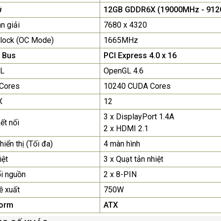
nhất
ớ
12GB GDDR6X (19000MHz - 912GB
n giải
7680 x 4320
Màn Hình Quảng Cáo
lock (OC Mode)
1665MHz
SAMSUNG QH65R 65 I...
Liên hệ
0283 9847 690
 Bus
PCI Express 4.0 x 16
để nhận báo giá tốt
L
OpenGL 4.6
nhất
Cores
10240 CUDA Cores
X
12
3 x DisplayPort 1.4A
ết nối
2 x HDMI 2.1
hiển thị (Tối đa)
4 màn hình
iệt
3 x Quạt tản nhiệt
i nguồn
2 x 8-PIN
ề xuất
750W
orm
ATX