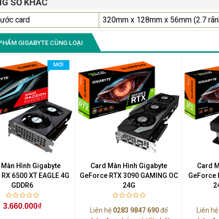
G SỐ KHÁC
hước card
320mm x 128mm x 56mm (2.7 rãn
PHẨM GIGABYTE CÙNG LOẠI
MỚI
 Màn Hình Gigabyte
Card Màn Hình Gigabyte
Card M
 RX 6500 XT EAGLE 4G
GeForce RTX 3090 GAMING OC
GeForce 
GDDR6
24G
2
3.660.000₫
Liên hệ
0283 9847 690
để
Liên h