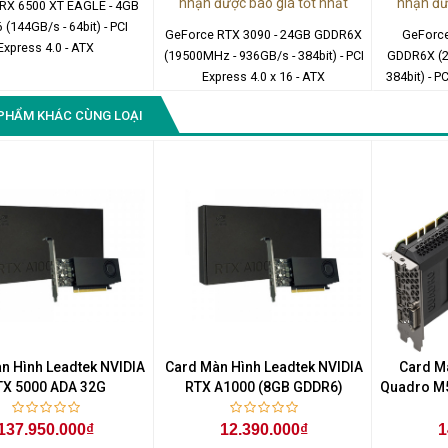
nhận được báo giá tốt nhất
nhận đư
RX 6500 XT EAGLE - 4GB
(144GB/s - 64bit) - PCI
GeForce RTX 3090 - 24GB GDDR6X
GeForce
Express 4.0 - ATX
(19500MHz - 936GB/s - 384bit) - PCI
GDDR6X (2
Express 4.0 x 16 - ATX
384bit) - P
PHẨM KHÁC CÙNG LOẠI
n Hình Leadtek NVIDIA
Card Màn Hình Leadtek NVIDIA
Card M
TX 5000 ADA 32G
RTX A1000 (8GB GDDR6)
Quadro M
137.950.000₫
12.390.000₫
1