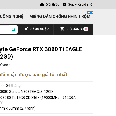
Giới thiệu
Góp ý và Liên hệ
 CÔNG NGHỆ
MIẾNG DÁN CHỐNG NHÌN TRỘM
ĐĂNG NHẬP
GIỎ HÀNG
0
yte GeForce RTX 3080 Ti EAGLE
12GD)
h luận
để nhận được báo giá tốt nhất
ành:
36 tháng
 3080 Series, N308TEAGLE-12GD
X 3080 Ti, 12GB GDDR6X (19000MHz - 912GB/s -
TX
m x 56mm (2.7 rãnh)