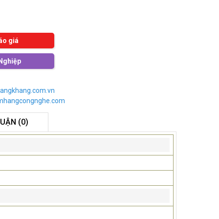
áo giá
Nghiệp
angkhang.com.vn
imhangcongnghe.com
LUẬN (0)