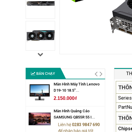
TH
BÁN CHẠY
Màn Hình Máy Tính Lenovo
THÔN
D19-10 18.5"...
Series
2.150.000₫
PartN
Màn Hình Quảng Cáo
SAMSUNG QB55R 55 I...
THÔN
Liên hệ
0283 9847 690
Chips
để nhận báo giá tốt