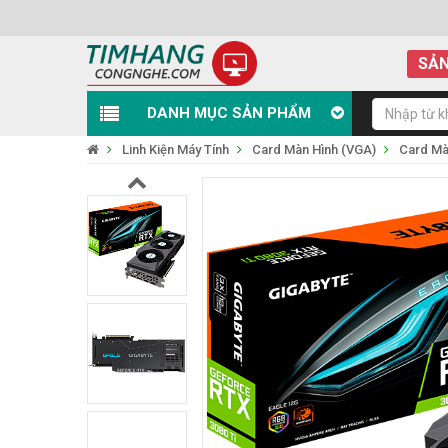
SẢN
DANH MỤC SẢN PHẨM
Linh Kiện Máy Tính
Card Màn Hình (VGA)
Card Mà