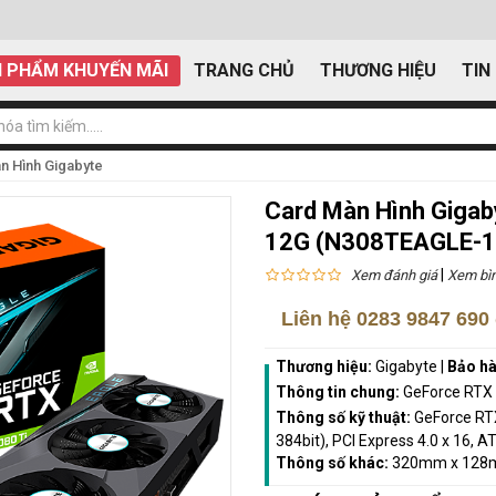
 PHẨM KHUYẾN MÃI
TRANG CHỦ
THƯƠNG HIỆU
TIN
n Hình Gigabyte
Card Màn Hình Gigab
12G (N308TEAGLE-
|
Xem đánh giá
Xem bìn
Liên hệ
0283 9847 690
Thương hiệu:
Gigabyte
|
Bảo h
Thông tin chung:
GeForce RTX
Thông số kỹ thuật:
GeForce RT
384bit), PCI Express 4.0 x 16, A
Thông số khác:
320mm x 128m