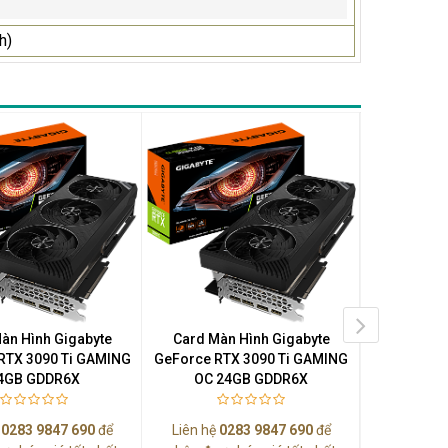
h)
àn Hình Gigabyte
Card Màn Hình Gigabyte
Card Màn
RTX 3090 Ti GAMING
GeForce RTX 3090 Ti GAMING
GeForce RT
4GB GDDR6X
OC 24GB GDDR6X
WATERFOR
ệ
0283 9847 690
để
Liên hệ
0283 9847 690
để
Liên hệ
0