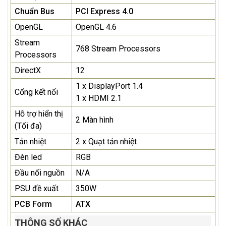
Chuẩn Bus
PCI Express 4.0
OpenGL
OpenGL 4.6
Stream
768 Stream Processors
Processors
DirectX
12
1 x DisplayPort 1.4
Cổng kết nối
1 x HDMI 2.1
Hỗ trợ hiển thị
2 Màn hình
(Tối đa)
Tản nhiệt
2 x Quạt tản nhiệt
Đèn led
RGB
Đầu nối nguồn
N/A
PSU đề xuất
350W
PCB Form
ATX
THÔNG SỐ KHÁC