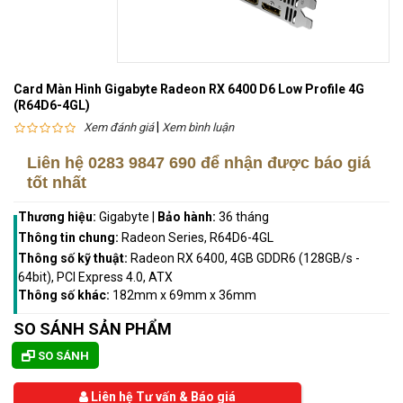
Card Màn Hình Gigabyte Radeon RX 6400 D6 Low Profile 4G
(R64D6-4GL)
|
Xem đánh giá
Xem bình luận
Liên hệ
0283 9847 690
để nhận được báo giá
tốt nhất
Thương hiệu:
Gigabyte
|
Bảo hành:
36 tháng
Thông tin chung:
Radeon Series, R64D6-4GL
Thông số kỹ thuật:
Radeon RX 6400, 4GB GDDR6 (128GB/s -
64bit), PCI Express 4.0, ATX
Thông số khác:
182mm x 69mm x 36mm
SO SÁNH SẢN PHẨM
SO SÁNH
Liên hệ Tư vấn & Báo giá