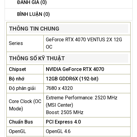
ĐÁNH GIÁ (0)
BÌNH LUẬN (0)
THÔNG TIN CHUNG
GeForce RTX 4070 VENTUS 2X 12G
Series
OC
THÔNG SỐ KỸ THUẬT
Chipset
NVIDIA GeForce RTX 4070
Bộ nhớ
12GB GDDR6X (192-bit)
Độ phân giải
7680 x 4320
Extreme Performance: 2520 MHz
Core Clock (OC
(MSI Center)
Mode)
Boost: 2505 MHz
Chuẩn Bus
PCI Express 4.0
OpenGL
OpenGL 4.6