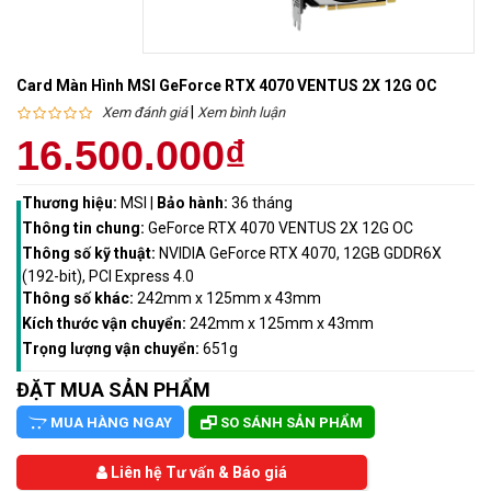
Card Màn Hình MSI GeForce RTX 4070 VENTUS 2X 12G OC
|
Xem đánh giá
Xem bình luận
16.500.000₫
Thương hiệu:
MSI
|
Bảo hành:
36 tháng
Thông tin chung:
GeForce RTX 4070 VENTUS 2X 12G OC
Thông số kỹ thuật:
NVIDIA GeForce RTX 4070, 12GB GDDR6X
(192-bit), PCI Express 4.0
Thông số khác:
242mm x 125mm x 43mm
Kích thước vận chuyển:
242mm x 125mm x 43mm
Trọng lượng vận chuyển:
651g
ĐẶT MUA SẢN PHẨM
MUA HÀNG NGAY
SO SÁNH SẢN PHẨM
Liên hệ Tư vấn & Báo giá