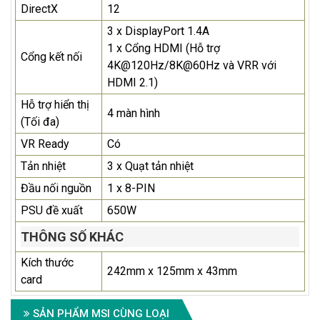
DirectX
12
3 x DisplayPort 1.4A
1 x Cổng HDMI (Hỗ trợ
Cổng kết nối
4K@120Hz/8K@60Hz và VRR với
HDMI 2.1)
Hỗ trợ hiển thị
4 màn hình
(Tối đa)
VR Ready
Có
Tản nhiệt
3 x Quạt tản nhiệt
Đầu nối nguồn
1 x 8-PIN
PSU đề xuất
650W
THÔNG SỐ KHÁC
Kích thước
242mm x 125mm x 43mm
card
SẢN PHẨM MSI CÙNG LOẠI