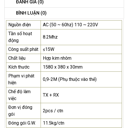
ĐÁNH GIÁ (0)
BÌNH LUẬN (0)
Nguồn điện
AC (50 ~ 60hz) 110 ~ 220V
Tần số hoạt
8.2Mhz
động
Công suất phát
≤15W
Chất liệu
Hợp kim nhôm
Kích thước
1580 x 380 x 30mm
Phạm vi phát
0,9-2M (Phụ thuộc vào thẻ)
hiện
Chế độ làm
TX + RX
việc
Đơn vị đóng
2pcs / ctn
gói
Đóng gói G.W.
11.5kg/ctn