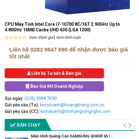
CPU Máy Tính Intel Core i7-10700 8C/16T 2.90GHz Up to
4.80GHz 16MB Cache UHD 630 (LGA 1200)
|
Xem đánh giá
Xem bình luận
Liên hệ
0283 9847 690
để nhận được báo giá
tốt nhất
Liên hệ Tư vấn & Báo giá
Báo Giá KH Doanh Nghiệp
Gọi ngay:
(028) 3984 7690
Gửi yêu cầu (To):
kinhdoanh@hoangkhang.com.vn
Gửi yêu cầu (CC):
kinhdoanh@timhangcongnghe.com
BÁN CHẠY
Màn Hình Quảng Cáo SAMSUNG QH65R 65 I...