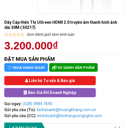
Dây Cáp Hiển Thị UGreen HDMI 2.0 truyền âm thanh hình ảnh
dài 30M ( 50217)
|
Xem đánh giá
Xem bình luận
3.200.000₫
ĐẶT MUA SẢN PHẨM
MUA HÀNG NGAY
SO SÁNH SẢN PHẨM
Liên hệ Tư vấn & Báo giá
Báo Giá KH Doanh Nghiệp
Gọi ngay:
(028) 3984 7690
Gửi yêu cầu (To):
kinhdoanh@hoangkhang.com.vn
Gửi yêu cầu (CC):
kinhdoanh@timhangcongnghe.com