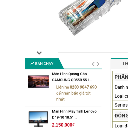
TH
BÁN CHẠY
Màn Hình Quảng Cáo
PHÂN
SAMSUNG QB55R 55 I...
Danh 
Liên hệ
0283 9847 690
để nhận báo giá tốt
Loại c
nhất
Series
Màn Hình Máy Tính Lenovo
ĐÓNG
D19-10 18.5"...
2.150.000₫
Loại đ