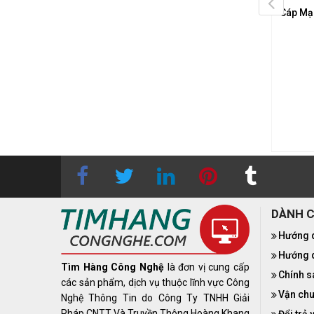
Cáp Mạng Panduit Cat6
Dây Cáp Mạng Panduit Netkey
Cáp Mạ
TP 2m (NKU6PC2MBU)
UTP Copper Patch Cord,
Category 6, 1m, Blue
(NKU6PC1MBU)
n hệ
0283 9847 690
để
 được báo giá tốt nhất
Liên hệ
0283 9847 690
để
t6 - U/UTP - Blue - 2 mét
nhận được báo giá tốt nhất
Cat6 - U/UTP - Xanh dương (BU) - 1
mét
DÀNH 
Hướng 
Hướng d
Tìm Hàng Công Nghệ
là đơn vị cung cấp
Chính s
các sản phẩm, dịch vụ thuộc lĩnh vực Công
Vận chu
Nghệ Thông Tin do Công Ty TNHH Giải
Pháp CNTT Và Truyền Thông Hoàng Khang
Đổi trả 