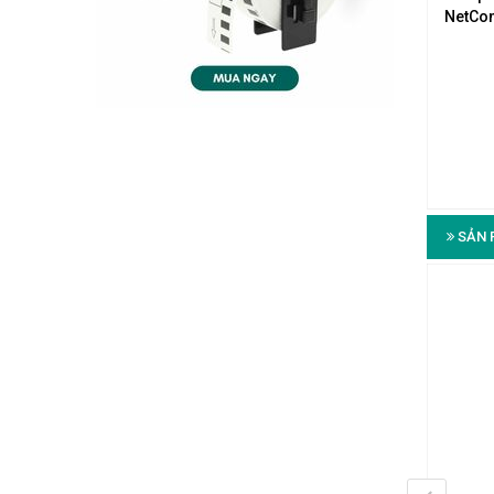
t Yellow (NPC06UVDB-
Yellow (NPC06UVDB-YL007F)
NetCon
YL010F)
Liên hệ
0283 9847 690
để
n hệ
0283 9847 690
để
nhận được báo giá tốt nhất
 được báo giá tốt nhất
Cat6 - U/UTP (Unshielded) - Yellow - 4
/UTP (Unshielded) - Yellow - 4
Pairs - 2.133 m | 7 ft
Pairs - 3.048 m | 10 ft
SẢN 