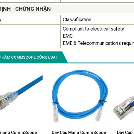
ĐỊNH - CHỨNG NHẬN
Màn Hình Quảng Cáo
SAMSUNG QH65R 65 I...
y
Classification
Liên hệ
0283 9847 690
Compliant to electrical safety
để nhận báo giá tốt
EMC
nhất
EME & Telecommunications requi
PHẨM COMMSCOPE CÙNG LOẠI
 mạng CommScope
Dây Cáp Mạng CommScope
Dây Cá