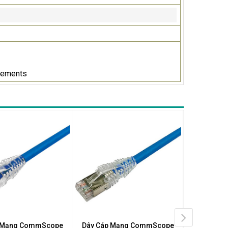
rements
GIẢM GIÁ
p Mạng CommScope
Dây Cáp Mạng CommScope
Dây Cáp 