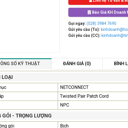
Liên hệ Tư vấn & B
Báo Giá KH Doanh 
Gọi ngay:
(028) 3984 7690
Gửi yêu cầu (To):
kinhdoanh@ho
Gửi yêu cầu (CC):
kinhdoanh@t
ÔNG SỐ KỸ THUẬT
ĐÁNH GIÁ (0)
BÌNH 
Màn Hình Quảng Cáo
 LOẠI
SAMSUNG QB55R 55 I...
mục
NETCONNECT
Liên hệ
0283 9847 690
để nhận báo giá tốt
áp
Twisted Pair Patch Cord
nhất
NPC
Màn Hình Máy Tính Lenovo
 GÓI - TRỌNG LƯỢNG
D19-10 18.5"...
2.150.000₫
óng gói
Bịch