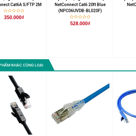
nect Cat6A S/FTP 2M
NetConnect Cat6 20ft Blue
NetC
(NPC06UVDB-BL020F)
350.000₫
528.000₫
PHẨM KHÁC CÙNG LOẠI