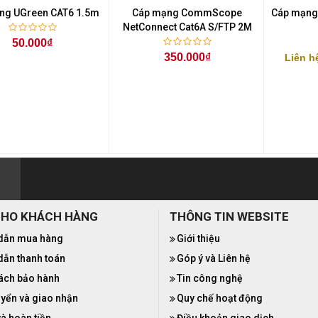
ng UGreen CAT6 1.5m
Cáp mạng CommScope
Cáp mạng 
NetConnect Cat6A S/FTP 2M
50.000₫
350.000₫
Liên h
CHO KHÁCH HÀNG
THÔNG TIN WEBSITE
dẫn mua hàng
Giới thiệu
ẫn thanh toán
Góp ý và Liên hệ
ách bảo hành
Tin công nghệ
yển và giao nhận
Quy chế hoạt động
và hoàn tiền
Điều khoản giao dịch