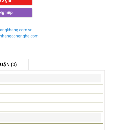
áo giá
Nghiệp
angkhang.com.vn
imhangcongnghe.com
LUẬN (0)