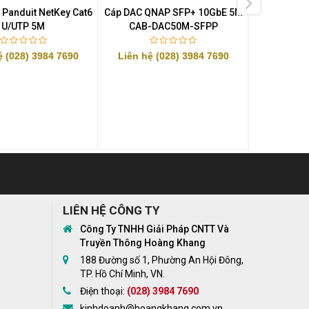
Panduit NetKey Cat6
Cáp DAC QNAP SFP+ 10GbE 5M
Dây nhảy
U/UTP 5M
CAB-DAC50M-SFPP
SC/UPC SM
ệ (028) 3984 7690
Liên hệ (028) 3984 7690
1
LIÊN HỆ CÔNG TY
Công Ty TNHH Giải Pháp CNTT Và
Truyền Thông Hoàng Khang
188 Đường số 1, Phường An Hội Đông,
TP. Hồ Chí Minh, VN.
Điện thoại:
(028) 3984 7690
kinhdoanh@hoangkhang.com.vn