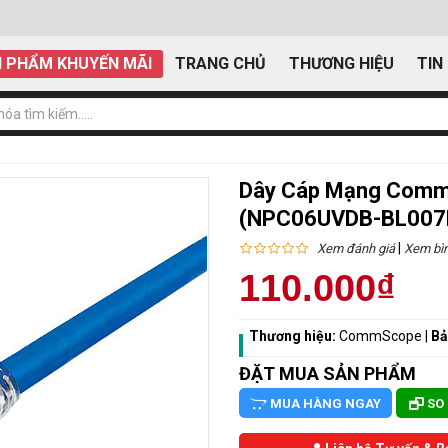
 PHẨM KHUYẾN MÃI
TRANG CHỦ
THƯƠNG HIỆU
TIN
Dây Cáp Mạng CommS
(NPC06UVDB-BL007
|
Xem đánh giá
Xem bìn
110.000₫
Thương hiệu:
CommScope
|
Bả
ĐẶT MUA SẢN PHẨM
MUA HÀNG NGAY
SO