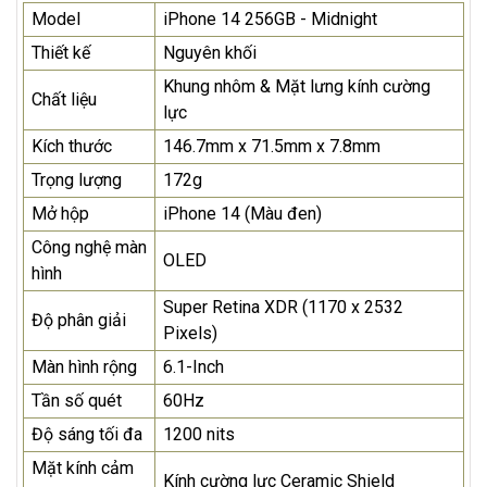
Model
iPhone 14 256GB - Midnight
Thiết kế
Nguyên khối
Khung nhôm & Mặt lưng kính cường
Chất liệu
lực
Kích thước
146.7mm x 71.5mm x 7.8mm
Trọng lượng
172g
Mở hộp
iPhone 14 (Màu đen)
Công nghệ màn
OLED
hình
Super Retina XDR (1170 x 2532
Độ phân giải
Pixels)
Màn hình rộng
6.1-Inch
Tần số quét
60Hz
Độ sáng tối đa
1200 nits
Mặt kính cảm
Kính cường lực Ceramic Shield