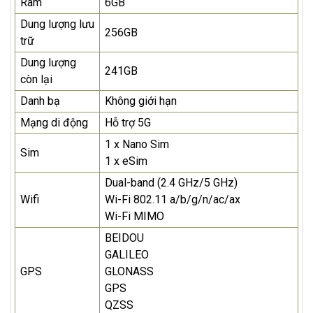
Ram
6GB
Dung lượng lưu
256GB
trữ
Dung lượng
241GB
còn lại
Danh bạ
Không giới hạn
Mạng di động
Hỗ trợ 5G
1 x Nano Sim
Sim
1 x eSim
Dual-band (2.4 GHz/5 GHz)
Wifi
Wi-Fi 802.11 a/b/g/n/ac/ax
Wi-Fi MIMO
BEIDOU
GALILEO
GPS
GLONASS
GPS
QZSS