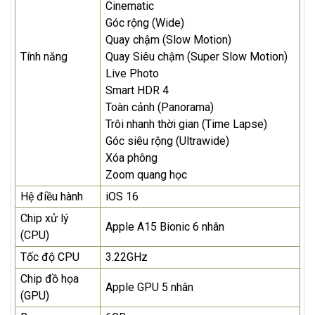
Cinematic
Góc rộng (Wide)
Quay chậm (Slow Motion)
Tính năng
Quay Siêu chậm (Super Slow Motion)
Live Photo
Smart HDR 4
Toàn cảnh (Panorama)
Trôi nhanh thời gian (Time Lapse)
Góc siêu rộng (Ultrawide)
Xóa phông
Zoom quang học
Hệ điều hành
iOS 16
Chip xử lý
Apple A15 Bionic 6 nhân
(CPU)
Tốc độ CPU
3.22GHz
Chip đồ họa
Apple GPU 5 nhân
(GPU)