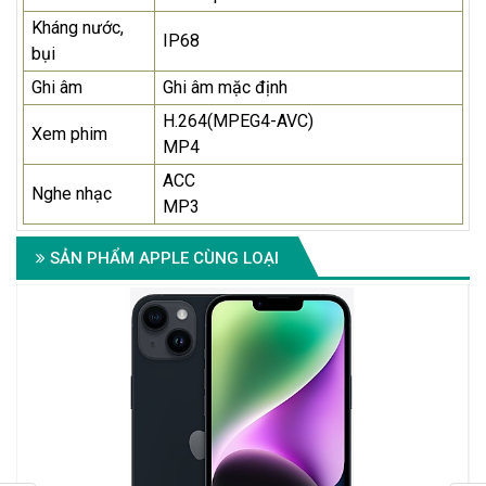
Kháng nước,
IP68
bụi
Ghi âm
Ghi âm mặc định
H.264(MPEG4-AVC)
Xem phim
MP4
ACC
Nghe nhạc
MP3
SẢN PHẨM APPLE CÙNG LOẠI