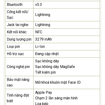
Bluetooth
v5.3
Cổng kết nối/
Lightning
Sạc
Jack tai nghe
Lightning
Kết nối khác
NFC
Dung lượng pin
3279 mAh
Loại pin
Li-Ion
Hỗ trợ sạc
Đang cập nhật
Sạc không dây
Công nghệ pin
Sạc không dây MagSafe
Tiết kiệm pin
Bảo mật nâng
Mở khoá khuôn mặt Face ID
cao
Apple Pay
Tính năng đặt
Chạm 2 lần sáng màn hình
biệt
Loa kép