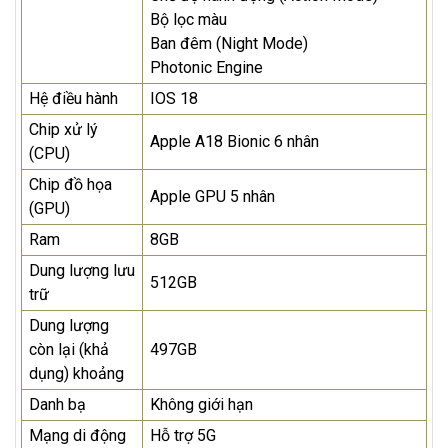
Bộ lọc màu
Ban đêm (Night Mode)
Photonic Engine
Hệ điều hành
IOS 18
Chip xử lý
Apple A18 Bionic 6 nhân
(CPU)
Chip đồ họa
Apple GPU 5 nhân
(GPU)
Ram
8GB
Dung lượng lưu
512GB
trữ
Dung lượng
còn lại (khả
497GB
dụng) khoảng
Danh bạ
Không giới hạn
Mạng di động
Hỗ trợ 5G