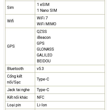
1 eSIM
Sim
1 Nano SIM
WiFi 7
Wifi
WiFi MIMO
QZSS
iBeacon
GPS
GPS
GLONASS
GALILEO
BEIDOU
Bluetooth
v5.3
Cổng kết
Type-C
nối/Sạc
Jack tai nghe
Type-C
Kết nối khác
NFC
Loại pin
Li-Ion