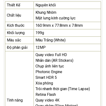
Thiết Kế
Nguyên khối
Khung Nhôm
Chất liệu
Mặt lưng kính cường lực
Kích thước
160.9mm x 77.8mm x 7.8mm
Khối lượng
199g
Màu sắc
Màu Trắng (White)
Độ phân giải
12MP
Quay video Full HD
Nhãn dán (AR Stickers)
Chụp ảnh liên tục
Photonic Engine
Smart HDR 5
Xóa phông
Trôi nhanh thời gian (Time Lapse)
Retina Flash
Tính năng
Quay video 4K
Quay chậm (Slow Motion)