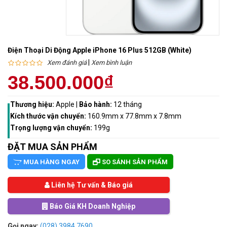
Điện Thoại Di Động Apple iPhone 16 Plus 512GB (White)
|
Xem đánh giá
Xem bình luận
38.500.000₫
Thương hiệu:
Apple
|
Bảo hành:
12 tháng
Kích thước vận chuyển:
160.9mm x 77.8mm x 7.8mm
Trọng lượng vận chuyển:
199g
ĐẶT MUA SẢN PHẨM
MUA HÀNG NGAY
SO SÁNH SẢN PHẨM
Liên hệ Tư vấn & Báo giá
Báo Giá KH Doanh Nghiệp
Gọi ngay:
(028) 3984 7690