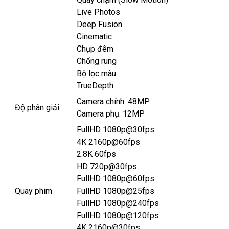
Live Photos
Deep Fusion
Cinematic
Chụp đêm
Chống rung
Bộ lọc màu
TrueDepth
Camera chính: 48MP
Độ phân giải
Camera phụ: 12MP
FullHD 1080p@30fps
4K 2160p@60fps
2.8K 60fps
HD 720p@30fps
FullHD 1080p@60fps
Quay phim
FullHD 1080p@25fps
FullHD 1080p@240fps
FullHD 1080p@120fps
4K 2160p@30fps