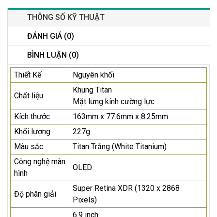
THÔNG SỐ KỸ THUẬT
ĐÁNH GIÁ (0)
BÌNH LUẬN (0)
Thiết Kế
Nguyên khối
Khung Titan
Chất liệu
Mặt lưng kính cường lực
Kích thước
163mm x 77.6mm x 8.25mm
Khối lượng
227g
Màu sắc
Titan Trắng (White Titanium)
Công nghệ màn
OLED
hình
Super Retina XDR (1320 x 2868
Độ phân giải
Pixels)
6.9 inch