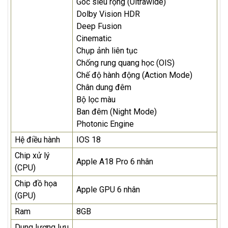
Góc siêu rộng (Ultrawide)
Dolby Vision HDR
Deep Fusion
Cinematic
Chụp ảnh liên tục
Chống rung quang học (OIS)
Chế độ hành động (Action Mode)
Chân dung đêm
Bộ lọc màu
Ban đêm (Night Mode)
Photonic Engine
Hệ điều hành
IOS 18
Chip xử lý
Apple A18 Pro 6 nhân
(CPU)
Chip đồ họa
Apple GPU 6 nhân
(GPU)
Ram
8GB
Dung lượng lưu