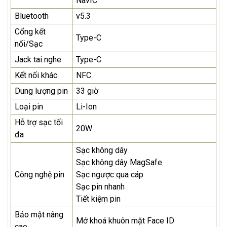
NavIC
Bluetooth
v5.3
Cổng kết
Type-C
nối/Sạc
Jack tai nghe
Type-C
Kết nối khác
NFC
Dung lượng pin
33 giờ
Loại pin
Li-Ion
Hỗ trợ sạc tối
20W
đa
Sạc không dây
Sạc không dây MagSafe
Công nghệ pin
Sạc ngược qua cáp
Sạc pin nhanh
Tiết kiệm pin
Bảo mật nâng
Mở khoá khuôn mặt Face ID
cao