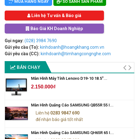
MUA HÀNG NGAY
SO SÁNH SẢN PHẨM
Liên hệ Tư vấn & Báo giá
Báo Giá KH Doanh Nghiệp
Gọi ngay:
(028) 3984 7690
Gửi yêu cầu (To):
kinhdoanh@hoangkhang.com.vn
Gửi yêu cầu (CC):
kinhdoanh@timhangcongnghe.com
BÁN CHẠY
Màn Hình Máy Tính Lenovo D19-10 18.5"...
2.150.000₫
Màn Hình Quảng Cáo SAMSUNG QB55R 55 I...
Liên hệ
0283 9847 690
để nhận báo giá tốt nhất
Màn Hình Quảng Cáo SAMSUNG QH65R 65 I...