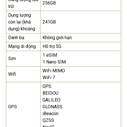
256GB
trữ
Dung lượng
còn lại (khả
241GB
dụng) khoảng
Danh bạ
Không giới hạn
Mạng di động
Hỗ trợ 5G
1 eSIM
Sim
1 Nano SIM
WiFi MIMO
Wifi
WiFi 7
GPS
BEIDOU
GALILEO
GPS
GLONASS
iBeacon
QZSS