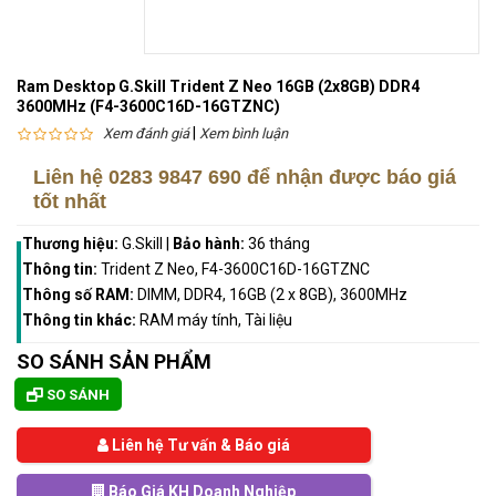
Ram Desktop G.Skill Trident Z Neo 16GB (2x8GB) DDR4
3600MHz (F4-3600C16D-16GTZNC)
|
Xem đánh giá
Xem bình luận
Liên hệ
0283 9847 690
để nhận được báo giá
tốt nhất
Thương hiệu:
G.Skill
|
Bảo hành:
36 tháng
Thông tin:
Trident Z Neo, F4-3600C16D-16GTZNC
Thông số RAM:
DIMM, DDR4, 16GB (2 x 8GB), 3600MHz
Thông tin khác:
RAM máy tính, Tài liệu
SO SÁNH SẢN PHẨM
SO SÁNH
Liên hệ Tư vấn & Báo giá
Báo Giá KH Doanh Nghiệp