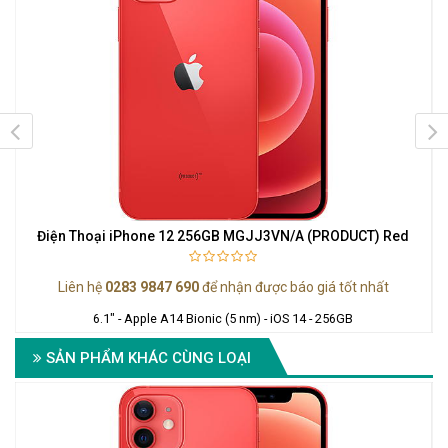
Điện Thoại iPhone 12 256GB MGJJ3VN/A (PRODUCT) Red
Liên hệ
0283 9847 690
để nhận được báo giá tốt nhất
6.1" - Apple A14 Bionic (5 nm) - iOS 14 - 256GB
SẢN PHẨM KHÁC CÙNG LOẠI