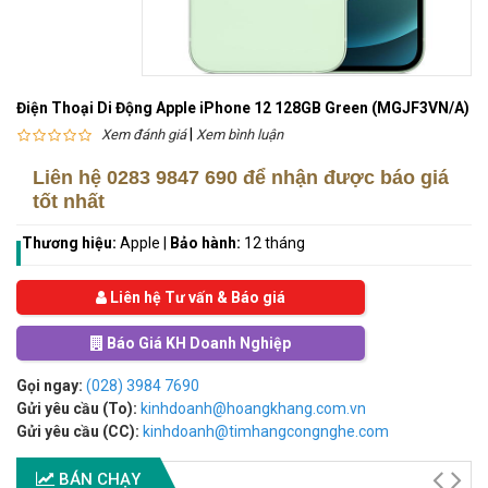
Điện Thoại Di Động Apple iPhone 12 128GB Green (MGJF3VN/A)
|
Xem đánh giá
Xem bình luận
Liên hệ
0283 9847 690
để nhận được báo giá
tốt nhất
Thương hiệu:
Apple
|
Bảo hành:
12 tháng
Liên hệ Tư vấn & Báo giá
Báo Giá KH Doanh Nghiệp
Gọi ngay:
(028) 3984 7690
Gửi yêu cầu (To):
kinhdoanh@hoangkhang.com.vn
Gửi yêu cầu (CC):
kinhdoanh@timhangcongnghe.com
BÁN CHẠY