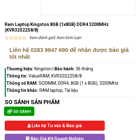
Ram Laptop Kingston 8GB (1x8GB) DDR4 3200MHz
(KVR32S22S8/8)
|
Xem đánh giá
Xem bình luận
Liên hệ
0283 9847 690
để nhận được báo giá
tốt nhất
Thương hiệu:
Kingston
|
Bảo hành:
36 tháng
Thông tin:
ValueRAM, KVR32S22S8/8
Thông số RAM:
SODIMM, DDR4, 8GB (1 x 8GB), 3200MHz
Thông tin khác:
RAM laptop, Tài liệu
SO SÁNH SẢN PHẨM
SO SÁNH
Liên hệ Tư vấn & Báo giá
Báo Giá KH Doanh Nghiệp