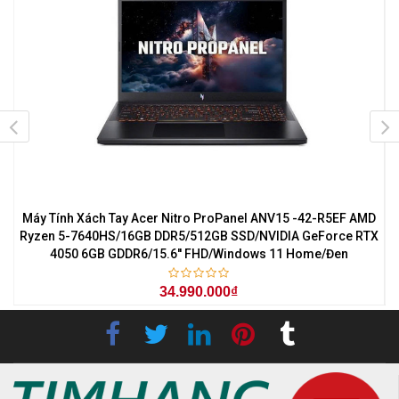
7
Máy Tính Xách Tay Acer Nitro ProPanel ANV15 -42-R5EF AMD
M
0
Ryzen 5-7640HS/16GB DDR5/512GB SSD/NVIDIA GeForce RTX
4050 6GB GDDR6/15.6'' FHD/Windows 11 Home/Đen
34.990.000₫