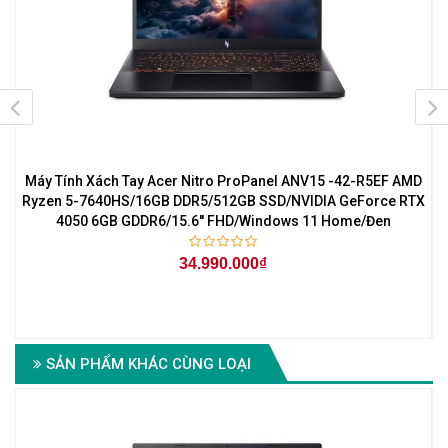
-
Máy Tính Xách Tay Acer Nitro ProPanel ANV15 -42-R5EF AMD
M
X
Ryzen 5-7640HS/16GB DDR5/512GB SSD/NVIDIA GeForce RTX
4050 6GB GDDR6/15.6'' FHD/Windows 11 Home/Đen
34.990.000₫
ch
SẢN PHẨM KHÁC CÙNG LOẠI