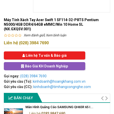
Máy Tính Xách Tay Acer Swift 1 SF114-32-P8TS Pentium
N5000/4GB DDR4/64GB eMMC/Win 10 Home SL
(NX.GXQSV.001)
|
Xem đánh giá
Xem bình luận
Liên hệ (028) 3984 7690
Liên hệ Tư vấn & Báo giá
Báo Giá KH Doanh Nghiệp
Gọi ngay:
(028) 3984 7690
Gửi yêu cầu (To):
kinhdoanh@hoangkhang.com.vn
Gửi yêu cầu (CC):
kinhdoanh@timhangcongnghe.com
BÁN CHẠY
Màn Hình Quảng Cáo SAMSUNG QH65R 65 I...
Liên hệ
0283 9847 690