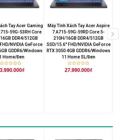
Xách Tay Acer Gaming
Máy Tính Xách Tay Acer Aspire
Máy Tính Xá
 A715-59G-53RH Core
7 A715-59G-59RD Core 5-
7 A715-5
/16GB DDR4/512GB
210H/16GB DDR4/512GB
210H/16
' FHD/NVIDIA GeForce
SSD/15.6'' FHD/NVIDIA GeForce
SSD/15.6'' 
 6GB GDDR6/Windows
RTX 3050 4GB GDDR6/Windows
RTX 3050 4
1 Home/Đen
11 Home SL/Đen
11 H
3.990.000₫
27.990.000₫
27