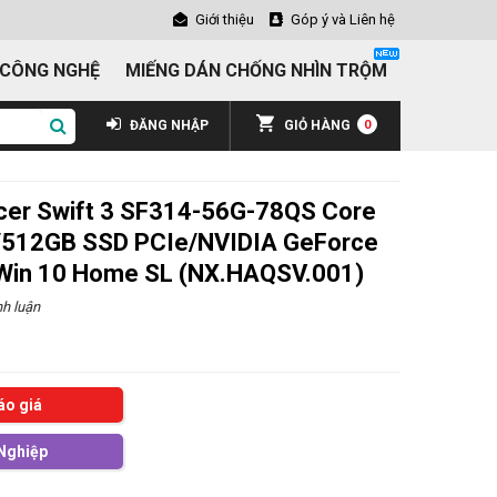
Giới thiệu
Góp ý và Liên hệ
 CÔNG NGHỆ
MIẾNG DÁN CHỐNG NHÌN TRỘM
ĐĂNG NHẬP
GIỎ HÀNG
0
cer Swift 3 SF314-56G-78QS Core
/512GB SSD PCIe/NVIDIA GeForce
in 10 Home SL (NX.HAQSV.001)
h luận
áo giá
Nghiệp