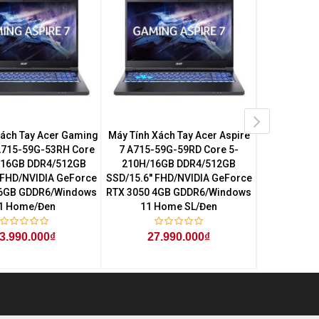
Xách Tay Acer Gaming
Máy Tính Xách Tay Acer Aspire
Máy Tính Xá
 A715-59G-53RH Core
7 A715-59G-59RD Core 5-
7 A715-5
/16GB DDR4/512GB
210H/16GB DDR4/512GB
210H/16
' FHD/NVIDIA GeForce
SSD/15.6'' FHD/NVIDIA GeForce
SSD/15.6'' 
 6GB GDDR6/Windows
RTX 3050 4GB GDDR6/Windows
RTX 3050 4
1 Home/Đen
11 Home SL/Đen
11 H
3.990.000₫
27.990.000₫
27