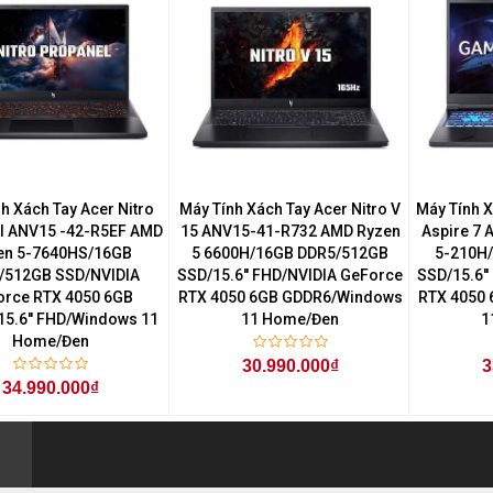
h Xách Tay Acer Nitro
Máy Tính Xách Tay Acer Nitro V
Máy Tính 
l ANV15 -42-R5EF AMD
15 ANV15-41-R732 AMD Ryzen
Aspire 7
en 5-7640HS/16GB
5 6600H/16GB DDR5/512GB
5-210H
/512GB SSD/NVIDIA
SSD/15.6'' FHD/NVIDIA GeForce
SSD/15.6'
orce RTX 4050 6GB
RTX 4050 6GB GDDR6/Windows
RTX 4050
5.6'' FHD/Windows 11
11 Home/Đen
1
Home/Đen
30.990.000₫
3
34.990.000₫