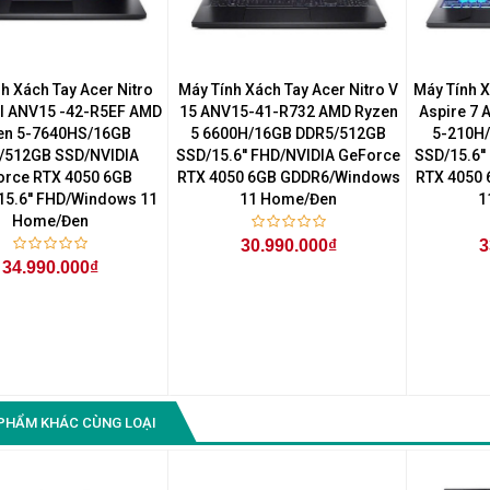
Màn Hình Quảng Cáo
SAMSUNG QB55R 55 I...
Liên hệ
0283 9847 690
h Xách Tay Acer Nitro
Máy Tính Xách Tay Acer Nitro V
Máy Tính 
để nhận báo giá tốt
l ANV15 -42-R5EF AMD
15 ANV15-41-R732 AMD Ryzen
Aspire 7
nhất
en 5-7640HS/16GB
5 6600H/16GB DDR5/512GB
5-210H
/512GB SSD/NVIDIA
SSD/15.6'' FHD/NVIDIA GeForce
SSD/15.6'
orce RTX 4050 6GB
RTX 4050 6GB GDDR6/Windows
RTX 4050
5.6'' FHD/Windows 11
11 Home/Đen
1
Home/Đen
30.990.000₫
3
34.990.000₫
PHẨM KHÁC CÙNG LOẠI