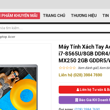
 PHẨM KHUYẾN MÃI
TRANG CHỦ
THƯƠNG HIỆU
TIN
aptop Acer
Máy Tính Xách Tay A
i7-8565U/8GB DDR4
MX250 2GB GDDR5/W
|
Xem đánh giá
Xem bìn
Liên hệ (028) 3984 7690
Liên hệ Tư vấn & B
Báo Giá KH Doanh 
Gọi ngay:
(028) 3984 7690