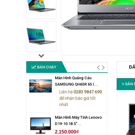
ĐÁ
BÁN CHẠY
Màn Hình Quảng Cáo
SẢN 
SAMSUNG QH65R 65 I...
Liên hệ
0283 9847 690
để nhận báo giá tốt
nhất
Màn Hình Máy Tính Lenovo
D19-10 18.5"...
2.150.000₫