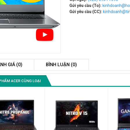
Gửi yêu cầu (To):
kinhdoanh@ho
Gửi yêu cầu (CC):
kinhdoanh@t
NH GIÁ (0)
BÌNH LUẬN (0)
Màn Hình Quảng Cáo
PHẨM ACER CÙNG LOẠI
SAMSUNG QH65R 65 I...
Liên hệ
0283 9847 690
để nhận báo giá tốt
nhất
Màn Hình Máy Tính Lenovo
D19-10 18.5"...
2.150.000₫