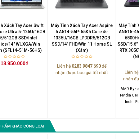
Màn Hình Quảng Cáo
SAMSUNG QH65R 65 I...
Liên hệ
0283 9847 690
h Xách Tay Acer Swift
Máy Tính Xách Tay Acer Aspire
Máy Tính 
để nhận báo giá tốt
Core Ultra 5-125U/16GB
5 A514-56P-55K5 Core i5-
AN515-46
nhất
5/512GB SSD/Intel
1335U/16GB LPDDR5/512GB
6800H
hics/14" WUXGA/Win
SSD/14" FHD/Win 11 Home SL
SSD/15.6"
m (SFL14-51M-56HS)
(Xám)
RTX 3050
(N
18.950.000₫
Liên hệ
0283 9847 690
để
Liên h
nhận được báo giá tốt nhất
nhận đư
AMD Ryzen
Nvidia GeF
Inch - F
Wi
PHẨM KHÁC CÙNG LOẠI