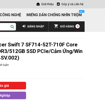
Giới thiệu
Góp ý và Liên hệ
 CÔNG NGHỆ
MIẾNG DÁN CHỐNG NHÌN TRỘM
ĐĂNG NHẬP
GIỎ HÀNG
0
cer Swift 7 SF714-52T-710F Core
DR3/512GB SSD PCIe/Cảm Ứng/Win
4SV.002)
h luận
áo giá
Nghiệp