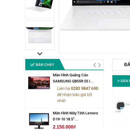
ĐÁ
BÁN CHẠY
Màn Hình Quảng Cáo
SẢN 
SAMSUNG QB55R 55 I...
Liên hệ
0283 9847 690
để nhận báo giá tốt
nhất
Màn Hình Máy Tính Lenovo
D19-10 18.5"...
2.150.000₫