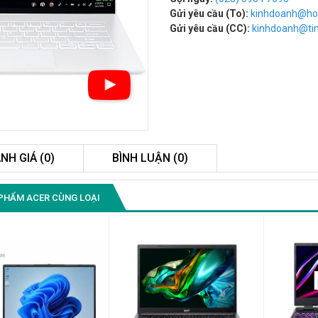
Gửi yêu cầu (To):
kinhdoanh@ho
Gửi yêu cầu (CC):
kinhdoanh@t
NH GIÁ (0)
BÌNH LUẬN (0)
Màn Hình Quảng Cáo
PHẨM ACER CÙNG LOẠI
SAMSUNG QB55R 55 I...
Liên hệ
0283 9847 690
để nhận báo giá tốt
nhất
Màn Hình Máy Tính Lenovo
D19-10 18.5"...
2.150.000₫