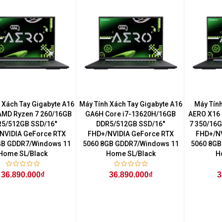
 Xách Tay Gigabyte A16
Máy Tính Xách Tay Gigabyte A16
Máy Tính
MD Ryzen 7 260/16GB
GA6H Core i7-13620H/16GB
AERO X16 
5/512GB SSD/16''
DDR5/512GB SSD/16''
7 350/16G
NVIDIA GeForce RTX
FHD+/NVIDIA GeForce RTX
FHD+/NV
GB GDDR7/Windows 11
5060 8GB GDDR7/Windows 11
5060 8GB
Home SL/Black
Home SL/Black
H
36.890.000₫
36.890.000₫
3