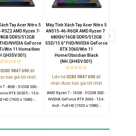
Xách Tay Acer Nitro 5
Máy Tính Xách Tay Acer Nitro 5
Máy Tính Xá
-R5Z2 AMD Ryzen 7-
AN515-46-R6QR AMD Ryzen 7-
3 A314-35-
/8GB DDR5/512GB
6800H/16GB DDR5/512GB
N5100/4
 FHD/NVIDIA GeForce
SSD/15.6" FHD/NVIDIA GeForce
SSD/14.0"
Ti/Win 11 Home/Đen
RTX 3060/Win 11
S
H.QH3SV.001)
Home/Obsidian Black
(NH.QH4SV.001)
Liên hệ
0
ệ
0283 9847 690
để
nhận được
Liên hệ
0283 9847 690
để
ợc báo giá tốt nhất
Intel Pentiu
nhận được báo giá tốt nhất
 7 - 8GB - 512GB SSD -
SSD - In
AMD Ryzen 7 - 16GB - 512GB SSD -
orce RTX 3050Ti - 15.6-
NVIDIA GeForce RTX 3060 - 15.6-
ull HD (1920 x 1080) -
Inch - Full HD (1920 x 1080) -
ndows 11 Home
Windows 11 Home