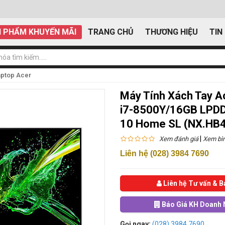
 PHẨM KHUYẾN MÃI
TRANG CHỦ
THƯƠNG HIỆU
TIN
aptop Acer
Máy Tính Xách Tay A
i7-8500Y/16GB LPD
10 Home SL (NX.HB
|
Xem đánh giá
Xem bìn
Liên hệ (028) 3984 7690
Liên hệ Tư vấn & B
Báo Giá KH Doanh 
Gọi ngay:
(028) 3984 7690