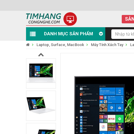
SẢN
DANH MỤC SẢN PHẨM
Laptop, Surface, MacBook
Máy Tính Xách Tay
L