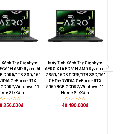
 Xách Tay Gigabyte
Máy Tính Xách Tay Gigabyte
Máy Tính Xá
EG61H AMD Ryzen AI
AERO X16 EG61H AMD Ryzen AI
GA6H Core
B DDR5/1TB SSD/16''
7 350/16GB DDR5/1TB SSD/16''
DDR5/5
IDIA GeForce RTX
QHD+/NVIDIA GeForce RTX
FHD+/NVI
 GDDR7/Windows 11
5060 8GB GDDR7/Windows 11
5050 8GB 
ome SL/Xám
Home SL/Xám
Hom
8.250.000₫
40.490.000₫
35