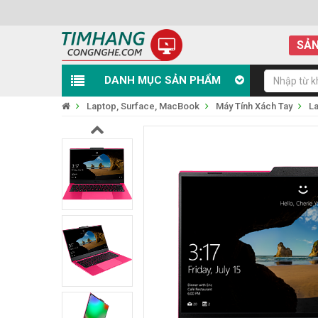
SẢN
DANH MỤC SẢN PHẨM
Laptop, Surface, MacBook
Máy Tính Xách Tay
La