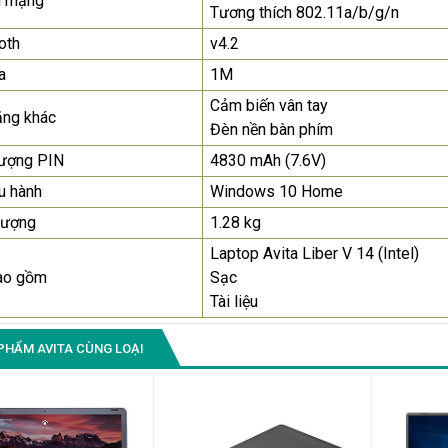
i mạng
Tương thích 802.11a/b/g/n
oth
v4.2
a
1M
Cảm biến vân tay
ăng khác
Đèn nền bàn phím
lượng PIN
4830 mAh (7.6V)
u hành
Windows 10 Home
lượng
1.28 kg
Laptop Avita Liber V 14 (Intel)
ao gồm
Sạc
Tài liệu
PHẨM AVITA CÙNG LOẠI