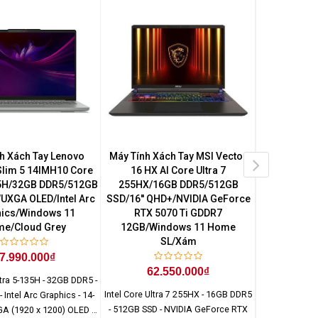
h Xách Tay Lenovo
Máy Tính Xách Tay MSI Vector
Máy Tính 
Slim 5 14IMH10 Core
16 HX AI Core Ultra 7
DC14255 
35H/32GB DDR5/512GB
255HX/16GB DDR5/512GB
330/16GB DD
UXGA OLED/Intel Arc
SSD/16'' QHD+/NVIDIA GeForce
WUXGA
ics/Windows 11
RTX 5070 Ti GDDR7
Ho
e/Cloud Grey
12GB/Windows 11 Home
SL/Xám
32
7.990.000₫
62.550.000₫
ltra 5-135H - 32GB DDR5 -
Intel Core Ultra 7 255HX - 16GB DDR5
 Intel Arc Graphics - 14-
- 512GB SSD - NVIDIA GeForce RTX
GA (1920 x 1200) OLED -