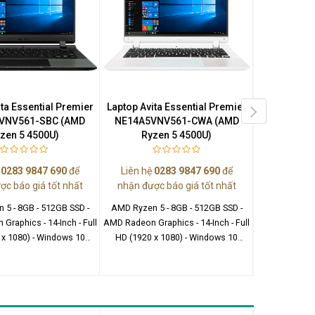
ita Essential Premier
Laptop Avita Essential Premier
Laptop Avit
VNV561-SBC (AMD
NE14A5VNV561-CWA (AMD
NE14A5V
zen 5 4500U)
Ryzen 5 4500U)
Ryze
ệ
0283 9847 690
để
Liên hệ
0283 9847 690
để
Liên hệ
0
ợc báo giá tốt nhất
nhận được báo giá tốt nhất
nhận được
 5 - 8GB - 512GB SSD -
AMD Ryzen 5 - 8GB - 512GB SSD -
AMD Ryzen 5
raphics - 14-Inch - Full
AMD Radeon Graphics - 14-Inch - Full
AMD Radeon Gra
 x 1080) - Windows 10
HD (1920 x 1080) - Windows 10
HD (1920 x
Home
Home