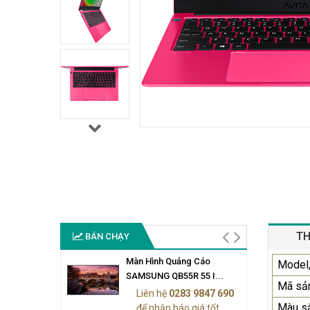
TH
BÁN CHẠY
Màn Hình Quảng Cáo
Model,
SAMSUNG QB55R 55 I...
Mã sả
Liên hệ
0283 9847 690
Màu s
để nhận báo giá tốt