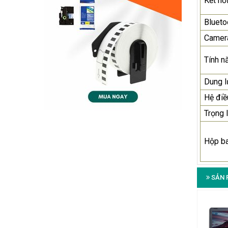
Kết nố
Blueto
Camer
Tính n
Dung 
Hệ điề
Trọng 
Hộp b
SẢN 