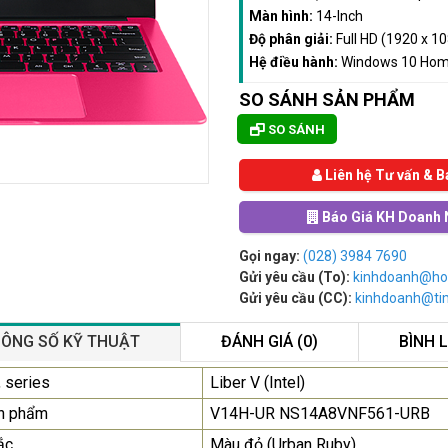
Màn hình:
14-Inch
Độ phân giải:
Full HD (1920 x 1
Hệ điều hành:
Windows 10 Ho
SO SÁNH SẢN PHẨM
SO SÁNH
Liên hệ Tư vấn & B
Báo Giá KH Doanh 
Gọi ngay:
(028) 3984 7690
Gửi yêu cầu (To):
kinhdoanh@ho
Gửi yêu cầu (CC):
kinhdoanh@t
ÔNG SỐ KỸ THUẬT
ĐÁNH GIÁ (0)
BÌNH 
Màn Hình Quảng Cáo
 series
Liber V (Intel)
SAMSUNG QB55R 55 I...
n phẩm
V14H-UR NS14A8VNF561-URB
Liên hệ
0283 9847 690
ắc
Màu đỏ (Urban Ruby)
để nhận báo giá tốt