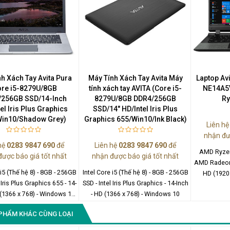
h Xách Tay Avita Pura
Máy Tính Xách Tay Avita Máy
Laptop Av
ore i5-8279U/8GB
tính xách tay AVITA (Core i5-
NE14A5
/256GB SSD/14-Inch
8279U/8GB DDR4/256GB
Ry
el Iris Plus Graphics
SSD/14" HD/Intel Iris Plus
Win10/Shadow Grey)
Graphics 655/Win10/Ink Black)
Liên h
nhận đư
hệ
0283 9847 690
để
Liên hệ
0283 9847 690
để
AMD Ryzen
được báo giá tốt nhất
nhận được báo giá tốt nhất
AMD Radeon G
 i5 (Thế hệ 8) - 8GB - 256GB
Intel Core i5 (Thế hệ 8) - 8GB - 256GB
HD (1920
 Iris Plus Graphics 655 - 14-
SSD - Intel Iris Plus Graphics - 14-Inch
 (1366 x 768) - Windows 10
- HD (1366 x 768) - Windows 10
Home
PHẨM KHÁC CÙNG LOẠI