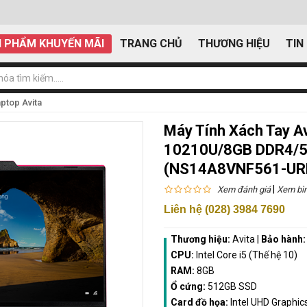
 PHẨM KHUYẾN MÃI
TRANG CHỦ
THƯƠNG HIỆU
TIN
ptop Avita
Máy Tính Xách Tay Av
10210U/8GB DDR4/5
(NS14A8VNF561-UR
|
Xem đánh giá
Xem bìn
Liên hệ (028) 3984 7690
Thương hiệu:
Avita
|
Bảo hành
CPU:
Intel Core i5 (Thế hệ 10)
RAM:
8GB
Ổ cứng:
512GB SSD
Card đồ họa:
Intel UHD Graphic