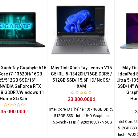
 Xách Tay Gigabyte A16
Máy Tính Xách Tay Lenovo V15
Máy Tín
Core i7-13620H/16GB
G5 IRL i5-13420H/16GB DDR5 /
IdeaPad 
5/512GB SSD/16''
512GB SSD/ 15.6FHD/ NoOS/
Ultra 5-1
NVIDIA GeForce RTX
XÁM
SSD/14" W
GB GDDR7/Windows 11
Graph
Home SL/Xám
Hom
23.000.000₫
Intel Core i3 (Thế hệ 13) - 16GB DDR5
35.090.000₫
3
- 512GB SSD - Intel UHD Graphics -
Intel Core U
15.6-Inch - FHD (1920x1080) - NoOS
512GB SSD -
Inch - WUX