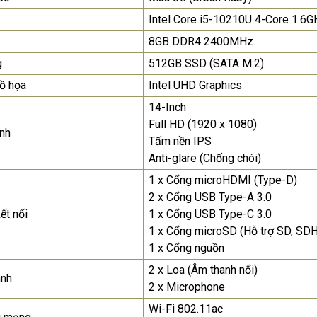
nhất
Intel Core i5-10210U 4-Core 1.6
8GB DDR4 2400MHz
Màn Hình Máy Tính Lenovo
D19-10 18.5"...
g
512GB SSD (SATA M.2)
2.150.000₫
ồ họa
Intel UHD Graphics
14-Inch
Màn Hình Quảng Cáo
SAMSUNG QH65R 65 I...
Full HD (1920 x 1080)
nh
Tấm nền IPS
Liên hệ
0283 9847 690
để nhận báo giá tốt
Anti-glare (Chống chói)
nhất
1 x Cổng microHDMI (Type-D)
2 x Cổng USB Type-A 3.0
ết nối
1 x Cổng USB Type-C 3.0
1 x Cổng microSD (Hỗ trợ SD, SD
1 x Cổng nguồn
2 x Loa (Âm thanh nổi)
anh
2 x Microphone
Wi-Fi 802.11ac