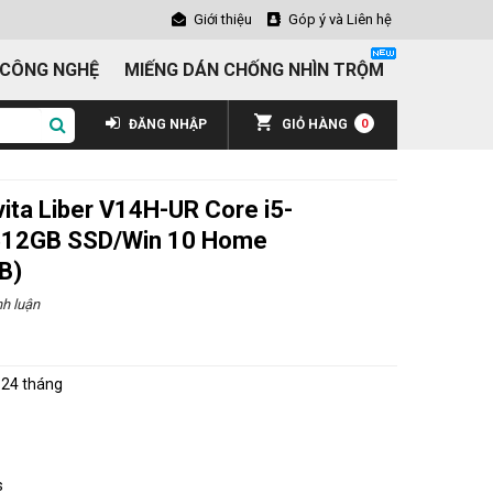
Giới thiệu
Góp ý và Liên hệ
 CÔNG NGHỆ
MIẾNG DÁN CHỐNG NHÌN TRỘM
ĐĂNG NHẬP
GIỎ HÀNG
0
ita Liber V14H-UR Core i5-
12GB SSD/Win 10 Home
B)
h luận
:
24 tháng
s