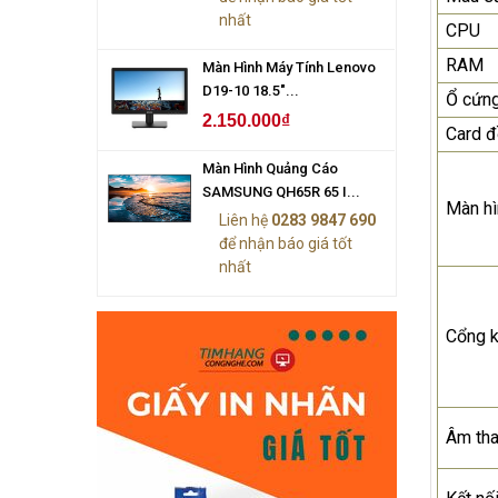
nhất
CPU
RAM
Màn Hình Máy Tính Lenovo
D19-10 18.5"...
Ổ cứn
2.150.000₫
Card đ
Màn Hình Quảng Cáo
SAMSUNG QH65R 65 I...
Màn hì
Liên hệ
0283 9847 690
để nhận báo giá tốt
nhất
Cổng k
Âm th