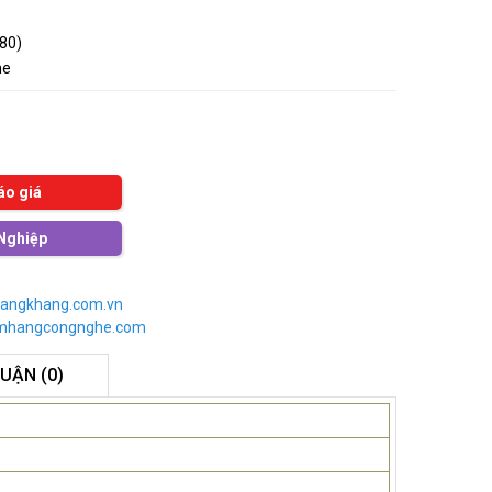
080)
me
áo giá
Nghiệp
angkhang.com.vn
imhangcongnghe.com
LUẬN (0)