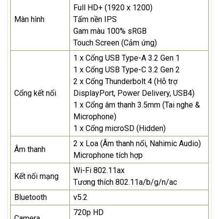
Full HD+ (1920 x 1200)
Màn hình
Tấm nền IPS
Gam màu 100% sRGB
Touch Screen (Cảm ứng)
1 x Cổng USB Type-A 3.2 Gen 1
1 x Cổng USB Type-C 3.2 Gen 2
2 x Cổng Thunderbolt 4 (Hỗ trợ
Cổng kết nối
DisplayPort, Power Delivery, USB4)
1 x Cổng âm thanh 3.5mm (Tai nghe &
Microphone)
1 x Cổng microSD (Hidden)
2 x Loa (Âm thanh nổi, Nahimic Audio)
Âm thanh
Microphone tích hợp
Wi-Fi 802.11ax
Kết nối mạng
Tương thích 802.11a/b/g/n/ac
Bluetooth
v5.2
720p HD
Camera