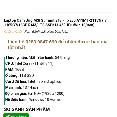
Laptop Cảm Ứng MSI Summit E13 Flip Evo A11MT-211VN (i7
1185G7/16GB RAM/1TB SSD/13.4" FHD+/Win 10/Đen)
|
Xem đánh giá
Xem bình luận
Liên hệ
0283 9847 690
để nhận được báo giá
tốt nhất
Thương hiệu:
MSI
|
Bảo hành:
24 tháng
CPU:
Intel Core i7 (Thế hệ 11)
RAM:
16GB
Ổ cứng:
1TB SSD
Card đồ họa:
Intel Iris Xe Graphics
Màn hình:
13.4-Inch
Độ phân giải:
Full HD+ (1920 x 1200)
Hệ điều hành:
Windows 10 Home
SO SÁNH SẢN PHẨM