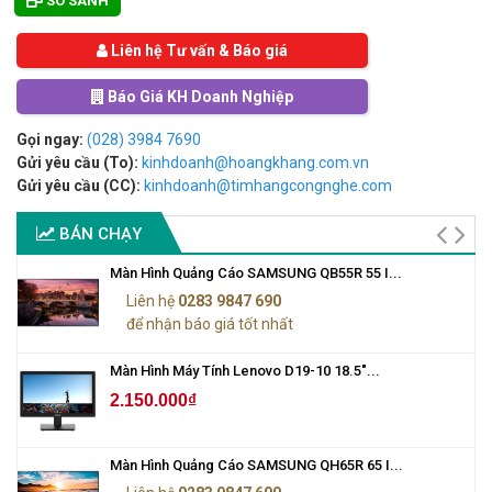
SO SÁNH
Liên hệ Tư vấn & Báo giá
Báo Giá KH Doanh Nghiệp
Gọi ngay:
(028) 3984 7690
Gửi yêu cầu (To):
kinhdoanh@hoangkhang.com.vn
Gửi yêu cầu (CC):
kinhdoanh@timhangcongnghe.com
BÁN CHẠY
Màn Hình Quảng Cáo SAMSUNG QB55R 55 I...
Liên hệ
0283 9847 690
để nhận báo giá tốt nhất
Màn Hình Máy Tính Lenovo D19-10 18.5"...
2.150.000₫
Màn Hình Quảng Cáo SAMSUNG QH65R 65 I...