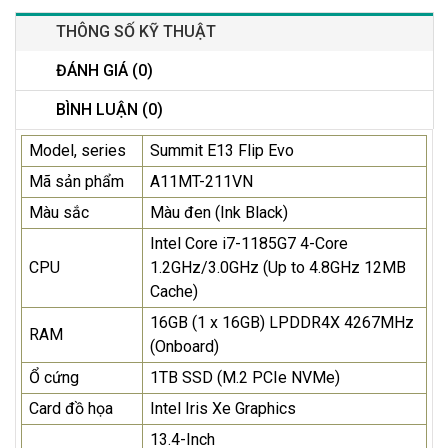
THÔNG SỐ KỸ THUẬT
ĐÁNH GIÁ (0)
BÌNH LUẬN (0)
Model, series
Summit E13 Flip Evo
Mã sản phẩm
A11MT-211VN
Màu sắc
Màu đen (Ink Black)
Intel Core i7-1185G7 4-Core
CPU
1.2GHz/3.0GHz (Up to 4.8GHz 12MB
Cache)
16GB (1 x 16GB) LPDDR4X 4267MHz
RAM
(Onboard)
Ổ cứng
1TB SSD (M.2 PCIe NVMe)
Card đồ họa
Intel Iris Xe Graphics
13.4-Inch