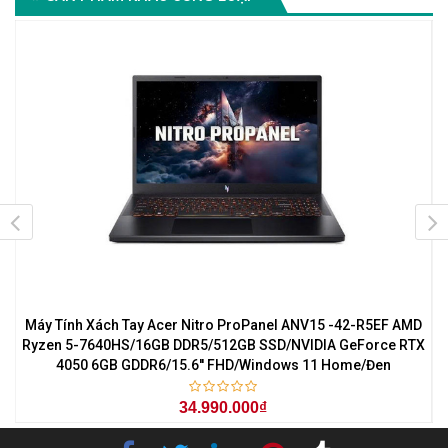
7
Máy Tính Xách Tay Acer Nitro ProPanel ANV15 -42-R5EF AMD
M
0
Ryzen 5-7640HS/16GB DDR5/512GB SSD/NVIDIA GeForce RTX
4050 6GB GDDR6/15.6'' FHD/Windows 11 Home/Đen
34.990.000₫