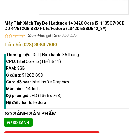
Máy Tính Xách Tay Dell Latitude 14 3420 Core i5-1135G7/8GB
DDR4/512GB SSD PCIe/Fedora (L3420I5SSD512_3Y)
|
Xem đánh giá
Xem bình luận
Liên hệ (028) 3984 7690
Thương hiệu:
Dell
|
Bảo hành:
36 tháng
CPU:
Intel Core i5 (Thế hệ 11)
RAM:
8GB
Ổ cứng:
512GB SSD
Card đồ họa:
Intel Iris Xe Graphics
Màn hình:
14-Inch
Độ phân giải:
HD (1366 x 768)
Hệ điều hành:
Fedora
SO SÁNH SẢN PHẨM
SO SÁNH