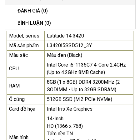
ĐÁNH GIÁ (0)
BÌNH LUẬN (0)
Model, series
Latitude 14 3420
Mã sản phẩm
L3420I5SSD512_3Y
Màu sắc
Màu đen (Black)
Intel Core i5-1135G7 4-Core 2.4GHz
CPU
(Up to 4.2GHz 8MB Cache)
8GB (1 x 8GB) DDR4 3200MHz (2
RAM
SODIMM - Up to 32GB SDRAM)
Ổ cứng
512GB SSD (M.2 PCIe NVMe)
Card đồ họa
Intel Iris Xe Graphics
14-Inch
HD (1366 x 768)
Tấm nền TN
Màn hình