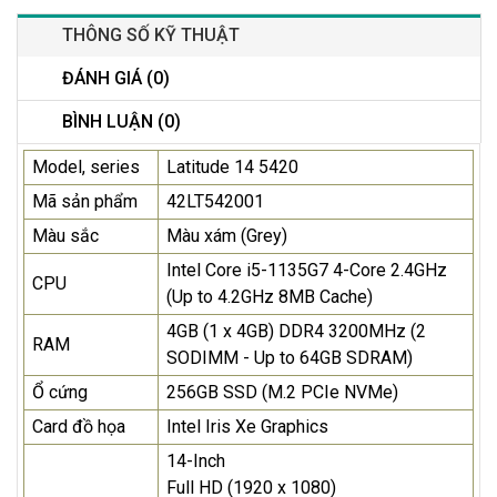
THÔNG SỐ KỸ THUẬT
ĐÁNH GIÁ (0)
BÌNH LUẬN (0)
Model, series
Latitude 14 5420
Mã sản phẩm
42LT542001
Màu sắc
Màu xám (Grey)
Intel Core i5-1135G7 4-Core 2.4GHz
CPU
(Up to 4.2GHz 8MB Cache)
4GB (1 x 4GB) DDR4 3200MHz (2
RAM
SODIMM - Up to 64GB SDRAM)
Ổ cứng
256GB SSD (M.2 PCIe NVMe)
Card đồ họa
Intel Iris Xe Graphics
14-Inch
Full HD (1920 x 1080)