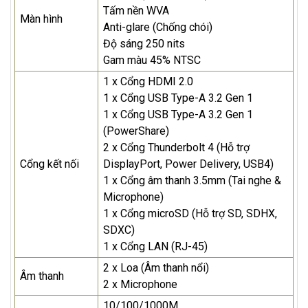
Tấm nền WVA
Màn hình
Anti-glare (Chống chói)
Độ sáng 250 nits
Gam màu 45% NTSC
1 x Cổng HDMI 2.0
1 x Cổng USB Type-A 3.2 Gen 1
1 x Cổng USB Type-A 3.2 Gen 1
(PowerShare)
2 x Cổng Thunderbolt 4 (Hỗ trợ
Cổng kết nối
DisplayPort, Power Delivery, USB4)
1 x Cổng âm thanh 3.5mm (Tai nghe &
Microphone)
1 x Cổng microSD (Hỗ trợ SD, SDHX,
SDXC)
1 x Cổng LAN (RJ-45)
2 x Loa (Âm thanh nổi)
Âm thanh
2 x Microphone
10/100/1000M