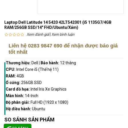
Laptop Dell Latitude 14 5420 42LT542001 (i5 1135G7/4GB
RAM/256GB SSD/14" FHD/Ubuntu/Xám)
|
Xem đánh giá
Xem bình luận
Liên hệ
0283 9847 690
để nhận được báo giá
tốt nhất
Thương hiệu:
Dell
|
Bảo hành:
12 tháng
CPU:
Intel Core i5 (Thế hệ 11)
RAM:
4GB
Ổ cứng:
256GB SSD
Card đồ họa:
Intel Iris Xe Graphics
Màn hình:
14-Inch
Độ phân giải:
Full HD (1920 x 1080)
Hệ điều hành:
Ubuntu
SO SÁNH SẢN PHẨM