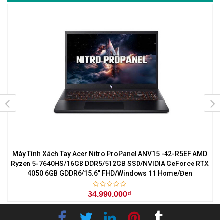
7
Máy Tính Xách Tay Acer Nitro ProPanel ANV15 -42-R5EF AMD
M
0
Ryzen 5-7640HS/16GB DDR5/512GB SSD/NVIDIA GeForce RTX
4050 6GB GDDR6/15.6'' FHD/Windows 11 Home/Đen
34.990.000₫