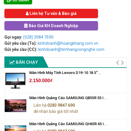
SO SÁNH
Liên hệ Tư vấn & Báo giá
Báo Giá KH Doanh Nghiệp
Gọi ngay:
(028) 3984 7690
Gửi yêu cầu (To):
kinhdoanh@hoangkhang.com.vn
Gửi yêu cầu (CC):
kinhdoanh@timhangcongnghe.com
BÁN CHẠY
Màn Hình Máy Tính Lenovo D19-10 18.5"...
2.150.000₫
Màn Hình Quảng Cáo SAMSUNG QB55R 55 I...
Liên hệ
0283 9847 690
để nhận báo giá tốt nhất
Màn Hình Quảng Cáo SAMSUNG QH65R 65 I...