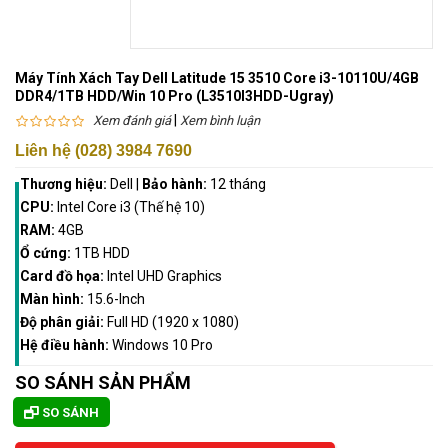
Máy Tính Xách Tay Dell Latitude 15 3510 Core i3-10110U/4GB
DDR4/1TB HDD/Win 10 Pro (L3510I3HDD-Ugray)
|
Xem đánh giá
Xem bình luận
Liên hệ (028) 3984 7690
Thương hiệu:
Dell
|
Bảo hành:
12 tháng
CPU:
Intel Core i3 (Thế hệ 10)
RAM:
4GB
Ổ cứng:
1TB HDD
Card đồ họa:
Intel UHD Graphics
Màn hình:
15.6-Inch
Độ phân giải:
Full HD (1920 x 1080)
Hệ điều hành:
Windows 10 Pro
SO SÁNH SẢN PHẨM
SO SÁNH