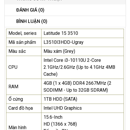
ĐÁNH GIÁ (0)
BÌNH LUẬN (0)
Model, series
Latitude 15 3510
Mã sản phẩm
L3510I3HDD-Ugray
Màu sắc
Màu xám (Grey)
Intel Core i3-10110U 2-Core
CPU
2.1GHz/2.6GHz (Up to 4.1GHz 4MB
Cache)
4GB (1 x 4GB) DDR4 2667MHz (2
RAM
SODIMM - Up to 32GB SDRAM)
Ổ cứng
1TB HDD (SATA)
Card đồ họa
Intel UHD Graphics
15.6-Inch
HD (1366 x 768)
Màn hình