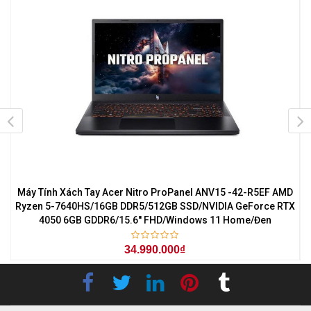
7
Máy Tính Xách Tay Acer Nitro ProPanel ANV15 -42-R5EF AMD
M
0
Ryzen 5-7640HS/16GB DDR5/512GB SSD/NVIDIA GeForce RTX
4050 6GB GDDR6/15.6'' FHD/Windows 11 Home/Đen
34.990.000₫