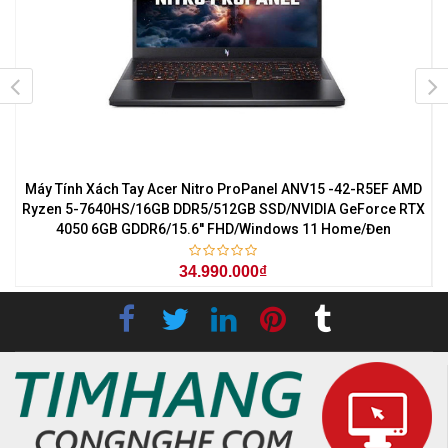
7
Máy Tính Xách Tay Acer Nitro ProPanel ANV15 -42-R5EF AMD
M
0
Ryzen 5-7640HS/16GB DDR5/512GB SSD/NVIDIA GeForce RTX
4050 6GB GDDR6/15.6'' FHD/Windows 11 Home/Đen
34.990.000₫