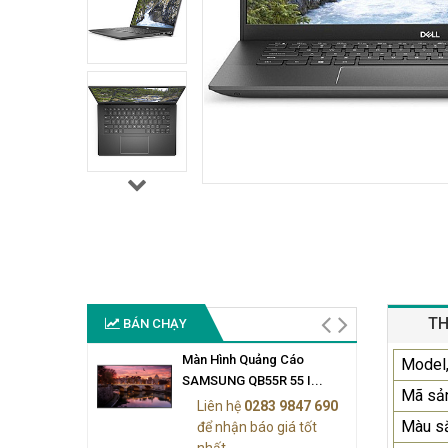
TH
BÁN CHẠY
Màn Hình Quảng Cáo
Model,
SAMSUNG QB55R 55 I...
Mã sả
Liên hệ
0283 9847 690
Màu s
để nhận báo giá tốt
nhất