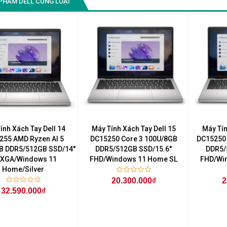
PHẨM DELL CÙNG LOẠI
ính Xách Tay Dell 14
Máy Tính Xách Tay Dell 15
Máy Tín
255 AMD Ryzen AI 5
DC15250 Core 3 100U/8GB
DC15250 
B DDR5/512GB SSD/14''
DDR5/512GB SSD/15.6''
DDR5/
XGA/Windows 11
FHD/Windows 11 Home SL
FHD/Wi
Home/Silver
20.300.000₫
2
32.590.000₫