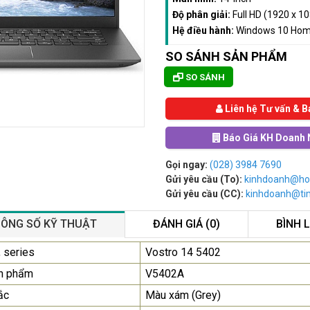
Độ phân giải:
Full HD (1920 x 1
Hệ điều hành:
Windows 10 Ho
SO SÁNH SẢN PHẨM
SO SÁNH
Liên hệ Tư vấn & B
Báo Giá KH Doanh 
Gọi ngay:
(028) 3984 7690
Gửi yêu cầu (To):
kinhdoanh@ho
Gửi yêu cầu (CC):
kinhdoanh@t
ÔNG SỐ KỸ THUẬT
ĐÁNH GIÁ (0)
BÌNH 
Màn Hình Quảng Cáo
 series
Vostro 14 5402
SAMSUNG QB55R 55 I...
n phẩm
V5402A
Liên hệ
0283 9847 690
ắc
Màu xám (Grey)
để nhận báo giá tốt
nhất