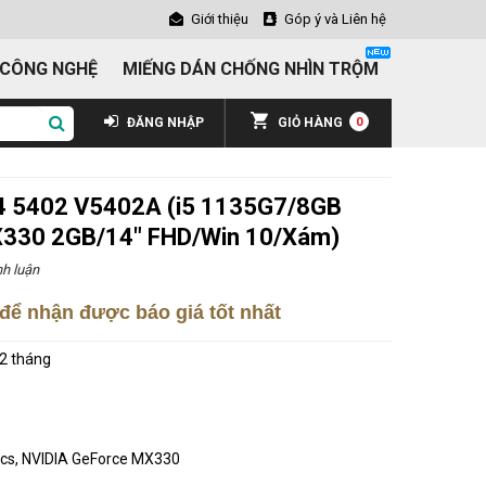
Giới thiệu
Góp ý và Liên hệ
 CÔNG NGHỆ
MIẾNG DÁN CHỐNG NHÌN TRỘM
ĐĂNG NHẬP
GIỎ HÀNG
0
14 5402 V5402A (i5 1135G7/8GB
30 2GB/14" FHD/Win 10/Xám)
h luận
để nhận được báo giá tốt nhất
2 tháng
phics, NVIDIA GeForce MX330