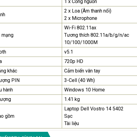
1 x Cổng nguồn
2 x Loa (Âm thanh nổi)
anh
2 x Microphone
Wi-Fi 802.11ax
i mạng
Tương thích 802.11a/b/g/n/ac
10/100/1000M
oth
v5.1
a
720p HD
ăng khác
Cảm biến vân tay
lượng PIN
3-Cell (40 Wh)
u hành
Windows 10 Home
lượng
1.41 kg
Laptop Dell Vostro 14 5402
ao gồm
Sạc
Tài liệu