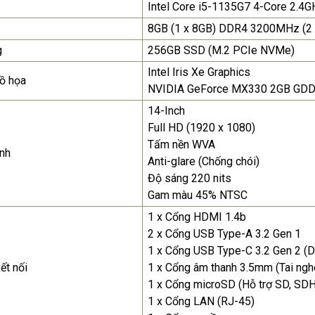
Intel Core i5-1135G7 4-Core 2.4
8GB (1 x 8GB) DDR4 3200MHz (
Màn Hình Máy Tính Lenovo
D19-10 18.5"...
g
256GB SSD (M.2 PCIe NVMe)
2.150.000₫
Intel Iris Xe Graphics
ồ họa
NVIDIA GeForce MX330 2GB GD
Màn Hình Quảng Cáo
SAMSUNG QH65R 65 I...
14-Inch
Full HD (1920 x 1080)
Liên hệ
0283 9847 690
để nhận báo giá tốt
Tấm nền WVA
nh
nhất
Anti-glare (Chống chói)
Độ sáng 220 nits
Gam màu 45% NTSC
1 x Cổng HDMI 1.4b
2 x Cổng USB Type-A 3.2 Gen 1
1 x Cổng USB Type-C 3.2 Gen 2 (D
ết nối
1 x Cổng âm thanh 3.5mm (Tai ng
1 x Cổng microSD (Hỗ trợ SD, SD
1 x Cổng LAN (RJ-45)