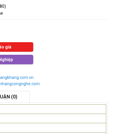
080)
me
áo giá
Nghiệp
angkhang.com.vn
imhangcongnghe.com
LUẬN (0)