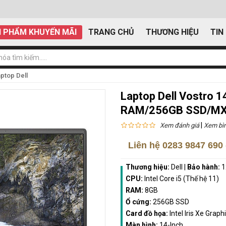
 PHẨM KHUYẾN MÃI
TRANG CHỦ
THƯƠNG HIỆU
TIN
ptop Dell
Laptop Dell Vostro 
RAM/256GB SSD/MX3
|
Xem đánh giá
Xem bìn
Liên hệ
0283 9847 690
Thương hiệu:
Dell
|
Bảo hành:
1
CPU:
Intel Core i5 (Thế hệ 11)
RAM:
8GB
Ổ cứng:
256GB SSD
Card đồ họa:
Intel Iris Xe Gra
Màn hình:
14-Inch