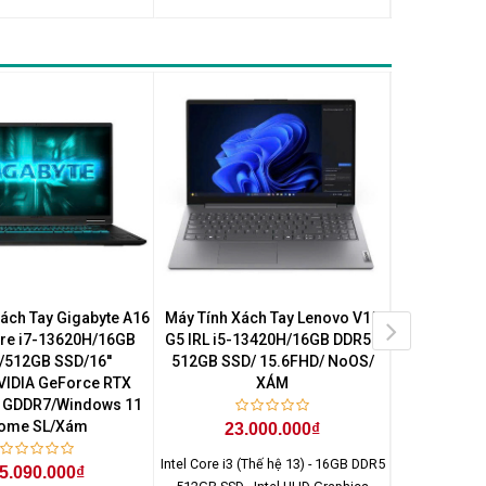
ách Tay Gigabyte A16
Máy Tính Xách Tay Lenovo V15
Máy Tính
re i7-13620H/16GB
G5 IRL i5-13420H/16GB DDR5 /
IdeaPad Sl
/512GB SSD/16''
512GB SSD/ 15.6FHD/ NoOS/
Ultra 5-135
IDIA GeForce RTX
XÁM
SSD/14" WUX
 GDDR7/Windows 11
Graphi
ome SL/Xám
Home
23.000.000₫
Intel Core i3 (Thế hệ 13) - 16GB DDR5
5.090.000₫
37