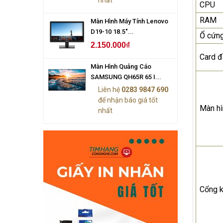
CPU
RAM
Màn Hình Máy Tính Lenovo
D19-10 18.5"...
Ổ cứn
2.150.000₫
Card đ
Màn Hình Quảng Cáo
SAMSUNG QH65R 65 I...
Liên hệ
0283 9847 690
để nhận báo giá tốt
Màn hì
nhất
Cổng k