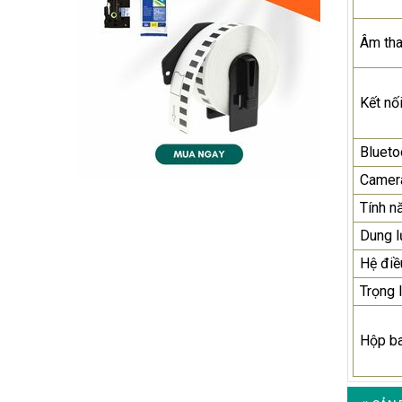
Âm th
Kết nố
Blueto
Camer
Tính n
Dung 
Hệ điề
Trọng 
Hộp b