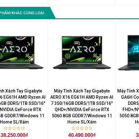
PHẨM KHÁC CÙNG LOẠI
nh Xách Tay Gigabyte
Máy Tính Xách Tay Gigabyte
Máy Tính X
6 EG61H AMD Ryzen AI
AERO X16 EG61H AMD Ryzen AI
GA6H Co
6GB DDR5/1TB SSD/16''
7 350/16GB DDR5/1TB SSD/16''
DDR5
NVIDIA GeForce RTX
QHD+/NVIDIA GeForce RTX
FHD+/NV
GB GDDR7/Windows 11
5060 8GB GDDR7/Windows 11
5050 8GB
Home SL/Xám
Home SL/Xám
H
38.250.000₫
40.490.000₫
3