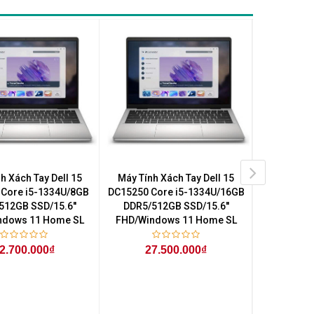
h Xách Tay Dell 15
Máy Tính Xách Tay Dell 15
Máy Tính 
Core i5-1334U/8GB
DC15250 Core i5-1334U/16GB
DC14250 C
512GB SSD/15.6''
DDR5/512GB SSD/15.6''
DDR5/1TB SS
ndows 11 Home SL
FHD/Windows 11 Home SL
2.700.000₫
27.500.000₫
35
Intel Core 7 
SSD - Intel Gr
HD+ (1920 x