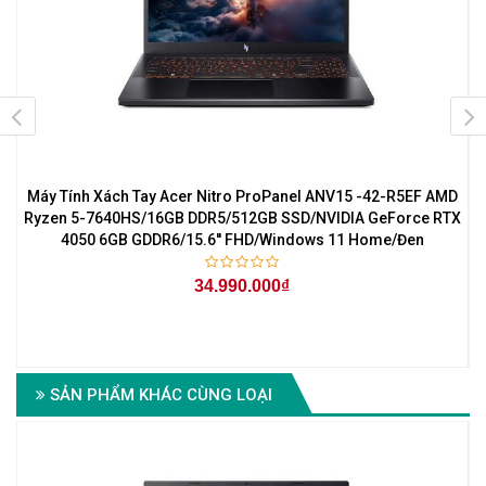
-
Máy Tính Xách Tay Acer Nitro ProPanel ANV15 -42-R5EF AMD
M
X
Ryzen 5-7640HS/16GB DDR5/512GB SSD/NVIDIA GeForce RTX
4050 6GB GDDR6/15.6'' FHD/Windows 11 Home/Đen
34.990.000₫
ch
SẢN PHẨM KHÁC CÙNG LOẠI