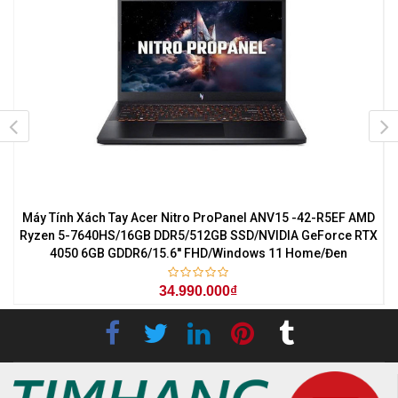
7
Máy Tính Xách Tay Acer Nitro ProPanel ANV15 -42-R5EF AMD
M
0
Ryzen 5-7640HS/16GB DDR5/512GB SSD/NVIDIA GeForce RTX
4050 6GB GDDR6/15.6'' FHD/Windows 11 Home/Đen
34.990.000₫