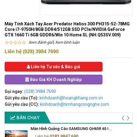
Máy Tính Xách Tay Acer Predator Helios 300 PH315-52-78MG
Core i7-9750H/8GB DDR4/512GB SSD PCIe/NVIDIA GeForce
GTX 1660 Ti 6GB GDDR6/Win 10 Home SL (NH.Q53SV.009)
|
Xem đánh giá
Xem bình luận
Liên hệ (028) 3984 7690
Liên hệ Tư vấn & Báo giá
Báo Giá KH Doanh Nghiệp
Gọi ngay:
(028) 3984 7690
Gửi yêu cầu (To):
kinhdoanh@hoangkhang.com.vn
Gửi yêu cầu (CC):
kinhdoanh@timhangcongnghe.com
BÁN CHẠY
Màn Hình Quảng Cáo SAMSUNG QH65R 65 I...
Liên hệ
0283 9847 690