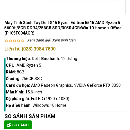
Máy Tính Xách Tay Dell G15 Ryzen Edition 5515 AMD Ryzen 5
5600H/8GB DDR4/256GB SSD/3050 4GB/Win 10 Home + Office
(P105F004AGR)
|
Xem đánh giá
Xem bình luận
Liên hệ (028) 3984 7690
Thương hiệu:
Dell
|
Bảo hành:
12 tháng
CPU:
AMD Ryzen 5
RAM:
8GB
Ổ cứng:
256GB SSD
Card đồ họa:
AMD Radeon Graphics, NVIDIA GeForce RTX 3050
Màn hình:
15.6-Inch
Độ phân giải:
Full HD (1920 x 1080)
Hệ điều hành:
Windows 10 Home
SO SÁNH SẢN PHẨM
SO SÁNH