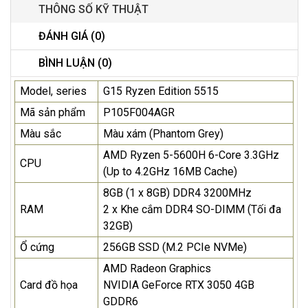
THÔNG SỐ KỸ THUẬT
ĐÁNH GIÁ (0)
BÌNH LUẬN (0)
Model, series
G15 Ryzen Edition 5515
Mã sản phẩm
P105F004AGR
Màu sắc
Màu xám (Phantom Grey)
AMD Ryzen 5-5600H 6-Core 3.3GHz
CPU
(Up to 4.2GHz 16MB Cache)
8GB (1 x 8GB) DDR4 3200MHz
RAM
2 x Khe cắm DDR4 SO-DIMM (Tối đa
32GB)
Ổ cứng
256GB SSD (M.2 PCIe NVMe)
AMD Radeon Graphics
Card đồ họa
NVIDIA GeForce RTX 3050 4GB
GDDR6