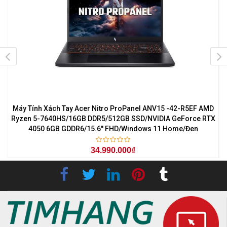
7
Máy Tính Xách Tay Acer Nitro ProPanel ANV15 -42-R5EF AMD
M
0
Ryzen 5-7640HS/16GB DDR5/512GB SSD/NVIDIA GeForce RTX
4050 6GB GDDR6/15.6'' FHD/Windows 11 Home/Đen
34.990.000₫