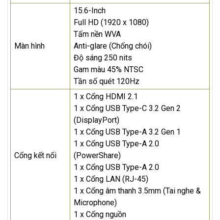
15.6-Inch
Full HD (1920 x 1080)
Tấm nền WVA
Màn hình
Anti-glare (Chống chói)
Độ sáng 250 nits
Gam màu 45% NTSC
Tần số quét 120Hz
1 x Cổng HDMI 2.1
1 x Cổng USB Type-C 3.2 Gen 2
(DisplayPort)
1 x Cổng USB Type-A 3.2 Gen 1
1 x Cổng USB Type-A 2.0
Cổng kết nối
(PowerShare)
1 x Cổng USB Type-A 2.0
1 x Cổng LAN (RJ-45)
1 x Cổng âm thanh 3.5mm (Tai nghe &
Microphone)
1 x Cổng nguồn