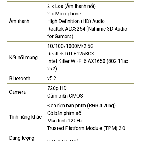
2 x Loa (Âm thanh nổi)
2 x Microphone
Âm thanh
High Definition (HD) Audio
Realtek ALC3254 (Nahimic 3D Audio
for Gamers)
10/100/1000M/2.5G
Realtek RTL8125BGS
Kết nối mạng
Intel Killer Wi-Fi 6 AX1650 (802.11ax
2x2)
Bluetooth
v5.2
720p HD
Camera
Cảm biến CMOS
Đèn nền bàn phím (RGB 4 vùng)
Có bàn phím số
Tính năng khác
Màn hình 120Hz
Trusted Platform Module (TPM) 2.0
Dung lượng