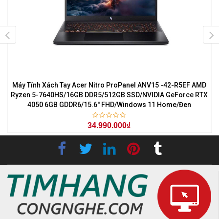
7
Máy Tính Xách Tay Acer Nitro ProPanel ANV15 -42-R5EF AMD
M
0
Ryzen 5-7640HS/16GB DDR5/512GB SSD/NVIDIA GeForce RTX
4050 6GB GDDR6/15.6'' FHD/Windows 11 Home/Đen
34.990.000₫