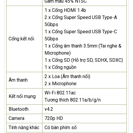
Gam màu 45% NTSC
1 x Cổng HDMI 1.4b
2 x Cổng Super Speed USB Type-A
5Gbps
1 x Cổng Super Speed USB Type-C
Cổng kết nối
5Gbps
1 x Cổng âm thanh 3.5mm (Tai nghe &
Microphone)
1 x Cổng SD (Hỗ trợ SD, SDHX, SDXC)
1 x Cổng nguồn
2 x Loa (Âm thanh nổi)
Âm thanh
2 x Microphone
Wi-Fi 802.11ac
Kết nối mạng
Tương thích 802.11a/b/g/n
Bluetooth
v4.2
Camera
720p HD
Tính năng khác
Có bàn phím số