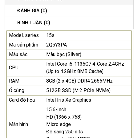
ĐÁNH GIÁ (0)
BÌNH LUẬN (0)
Model, series
15s
Mã sản phẩm
2Q5Y3PA
Màu sắc
Màu bạc (Silver)
Intel Core i5-1135G7 4-Core 2.4GHz
CPU
(Up to 4.2GHz 8MB Cache)
RAM
8GB (2 x 4GB) DDR4 2666MHz
Ổ cứng
512GB SSD (M.2 PCIe NVMe)
Card đồ họa
Intel Iris Xe Graphics
15.6-Inch
HD (1366 x 768)
Màn hình
Micro edge
Độ sáng 250 nits