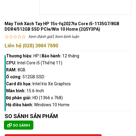
Máy Tính Xách Tay HP 15s-fq2027tu Core i5-1135G7/8GB
DDR4/512GB SSD PCIe/Win 10 Home (2Q5Y3PA)
|
Xem đánh giá
Xem bình luận
Liên hệ (028) 3984 7690
Thương hiệu:
HP
|
Bảo hành:
12 tháng
CPU:
Intel Core i5 (Thế hệ 11)
RAM:
8GB
Ổ cứng:
512GB SSD
Card đồ họa:
Intel Iris Xe Graphics
Màn hình:
15.6-Inch
Độ phân giải:
HD (1366 x 768)
Hệ điều hành:
Windows 10 Home
SO SÁNH SẢN PHẨM
SO SÁNH