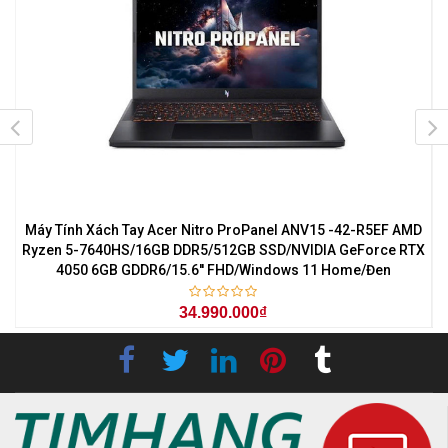
7
Máy Tính Xách Tay Acer Nitro ProPanel ANV15 -42-R5EF AMD
M
0
Ryzen 5-7640HS/16GB DDR5/512GB SSD/NVIDIA GeForce RTX
4050 6GB GDDR6/15.6'' FHD/Windows 11 Home/Đen
34.990.000₫