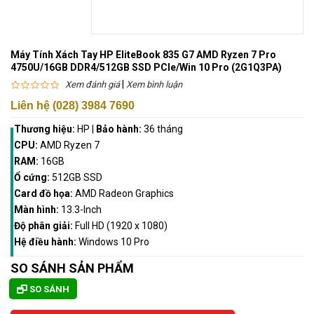
Máy Tính Xách Tay HP EliteBook 835 G7 AMD Ryzen 7 Pro
4750U/16GB DDR4/512GB SSD PCIe/Win 10 Pro (2G1Q3PA)
|
Xem đánh giá
Xem bình luận
Liên hệ (028) 3984 7690
Thương hiệu:
HP
|
Bảo hành:
36 tháng
CPU:
AMD Ryzen 7
RAM:
16GB
Ổ cứng:
512GB SSD
Card đồ họa:
AMD Radeon Graphics
Màn hình:
13.3-Inch
Độ phân giải:
Full HD (1920 x 1080)
Hệ điều hành:
Windows 10 Pro
SO SÁNH SẢN PHẨM
SO SÁNH