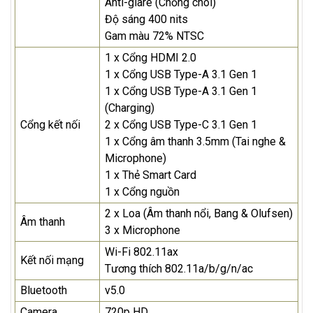
Anti-glare (Chống chói)
Độ sáng 400 nits
Gam màu 72% NTSC
1 x Cổng HDMI 2.0
1 x Cổng USB Type-A 3.1 Gen 1
1 x Cổng USB Type-A 3.1 Gen 1
(Charging)
Cổng kết nối
2 x Cổng USB Type-C 3.1 Gen 1
1 x Cổng âm thanh 3.5mm (Tai nghe &
Microphone)
1 x Thẻ Smart Card
1 x Cổng nguồn
2 x Loa (Âm thanh nổi, Bang & Olufsen)
Âm thanh
3 x Microphone
Wi-Fi 802.11ax
Kết nối mạng
Tương thích 802.11a/b/g/n/ac
Bluetooth
v5.0
Camera
720p HD