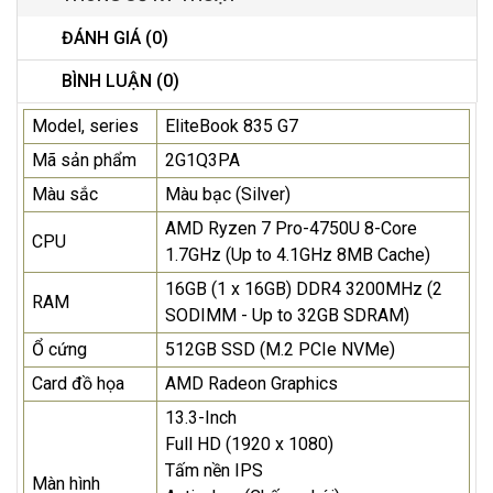
ĐÁNH GIÁ (0)
BÌNH LUẬN (0)
Model, series
EliteBook 835 G7
Mã sản phẩm
2G1Q3PA
Màu sắc
Màu bạc (Silver)
AMD Ryzen 7 Pro-4750U 8-Core
CPU
1.7GHz (Up to 4.1GHz 8MB Cache)
16GB (1 x 16GB) DDR4 3200MHz (2
RAM
SODIMM - Up to 32GB SDRAM)
Ổ cứng
512GB SSD (M.2 PCIe NVMe)
Card đồ họa
AMD Radeon Graphics
13.3-Inch
Full HD (1920 x 1080)
Tấm nền IPS
Màn hình